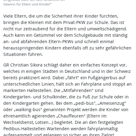
Gewinn für Eltern und Kinder!"
Viele Eltern, die um die Sicherheit ihrer Kinder fürchten,
bringen die Kleinen mit dem Privat-PKW zur Schule. Das ist
nicht nur zeitraubend für die Eltern und umweltschädigend.
Auch kann ein Getümmel vor dem Schulgebäude mit ständig
an- und abfahrenden Eltern-PKWs und schnell einmal
herausspringenden Kindern ebenfalls oft zu sehr gefährlichen
Situationen führen.
GR Christian Sikora schlägt daher ein einfaches Konzept vor,
welches in einigen Städten in Deutschland und in der Schweiz
bereits praktiziert wird. Dabei „fährt" ein Fußgängerbus auf
unterschiedlichen Linien, hält sich an Fahrpläne und stoppt an
markierten Haltestellen. Die „Mitfahrenden" sind
Kindergarten- und Schulkinder, die zu Fuß zur Schule oder in
den Kindergarten gehen. Bei dem „pedi-bus", „Ameisenzug"
oder „walking-bus" genannten Projekt werden die Kinder von
ehrenamtlich agierenden „Chauffeuren" (Eltern im
Wechseldienst, Lotsen…) begleitet. Die an den festgelegten
Pedibus-Haltestellen Wartenden werden fahrplanmäßig
aufgesammelt und gelangen so sicher an ihren Zielort.