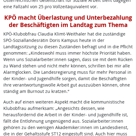
Österreichischen Gesellschaft für Soziale Arbeit sieht dagegen
eine Fallzahl von 25 pro Vollzeitäquivalent vor.
KPÖ macht Überlastung und Unterbezahlung
der Beschäftigten im Landtag zum Thema
KPÖ-Klubobfrau Claudia Klimt-Weithaler hat die zuständige
SPÖ-Soziallandesrätin Doris Kampus heute in der
Landtagssitzung zu diesen Zuständen befragt und in die Pflicht
genommen: „Kindeswohl muss immer höchste Priorität haben.
Wenn uns Sozialarbeiter:innen sagen, dass sie mit dem Rücken
zu Wand stehen und nicht mehr können, schrillen bei mir alle
Alarmglocken. Die Landesregierung muss für mehr Personal in
der Kinder- und Jugendhilfe sorgen, damit die Beschäftigten
ihre verantwortungswolle Arbeit gut auszuüben können, ohne
ständig am Burnout zu kratzen.“
Auch auf einen weiteren Aspekt macht die kommunistische
Klubobfrau aufmerksam: „Angesichts dessen, wie
herausfordernd die Arbeit in der Kinder- und Jugendhilfe ist,
fällt die Entlohnung ungenügend aus. Sozialarbeiter:innen
gehören zu den wenigen Akademiker:innen im Landesdienst,
die in der Gehaltsstufe ST12 eingestuft sind. Auch hier muss