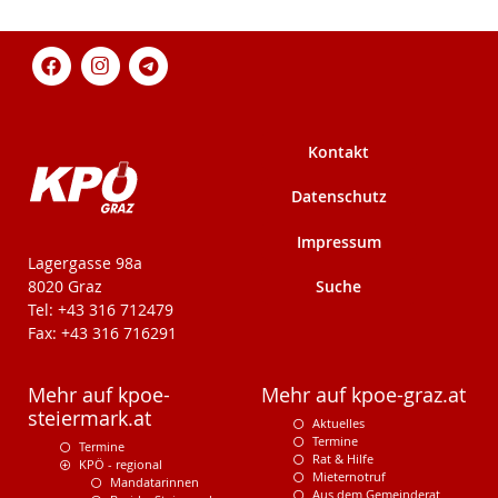
Kontakt
Datenschutz
Impressum
KPÖ-Steiermark
Lagergasse 98a
Suche
8020 Graz
Tel: +43 316 712479
Fax: +43 316 716291
Mehr auf kpoe-
Mehr auf kpoe-graz.at
steiermark.at
Aktuelles
Termine
Termine
Rat & Hilfe
KPÖ - regional
Mieternotruf
Mandatarinnen
Aus dem Gemeinderat