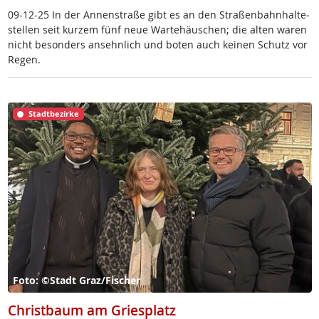
09-12-25 In der An­nen­stra­ße gibt es an den Stra­ßen­bahn­hal­te­
s­tel­len seit kur­zem fünf neue Warte­häu­schen; die al­ten wa­ren
nicht be­son­ders an­sehn­lich und bo­ten auch kei­nen Schutz vor
Re­gen.
Stadtbezirke
Foto: ©Stadt Graz/Fischer
Christbaum am Griesplatz