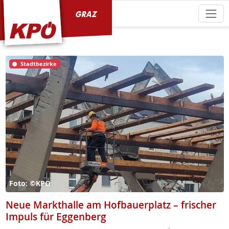
KPÖ Graz
Stadtbezirke
Foto: ©KPÖ
Neue Markthalle am Hofbauerplatz – frischer
Impuls für Eggenberg