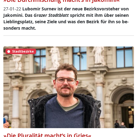
27-01-22
Lu­bo­mir Sur­nev ist der neue Be­zirks­vor­ste­her von
Ja­ko­mi­ni. Das
Gra­zer Stadt­blatt
spricht mit ihm über sei­nen
Lie­b­lings­platz, sei­ne Zie­le und was den Be­zirk für ihn so be­
son­ders macht.
Stadtbezirke
»Die Pluralität macht’s in Gries«