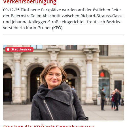
Verkehrsberuhigung
09-12-25 Fünf neue Park­plät­ze wur­den auf der öst­li­chen Sei­te
der Bai­ern­stra­ße im Ab­schnitt zwi­schen Ri­chard-Strauss-Gas­se
und Jo­h­an­na-Kol­leg­ger-Stra­ße ein­ge­rich­tet. freut sich Be­zirks­
vor­ste­he­rin Ka­rin Gru­ber (KPÖ).
Stadtbezirke