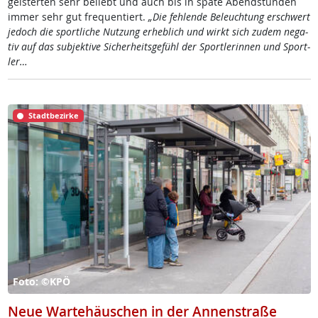
geis­ter­ten sehr be­liebt und auch bis in spä­te Abend­stun­den
im­mer sehr gut fre­qu­en­tiert.
„Die feh­len­de Be­leuch­tung er­schwert
je­doch die sport­li­che Nut­zung er­heb­lich und wirkt sich zu­dem ne­ga­
tiv auf das sub­jek­ti­ve Si­cher­heits­ge­fühl der Sport­le­rin­nen und Sport­
ler…
Stadtbezirke
Foto: ©KPÖ
Neue Wartehäuschen in der Annenstraße