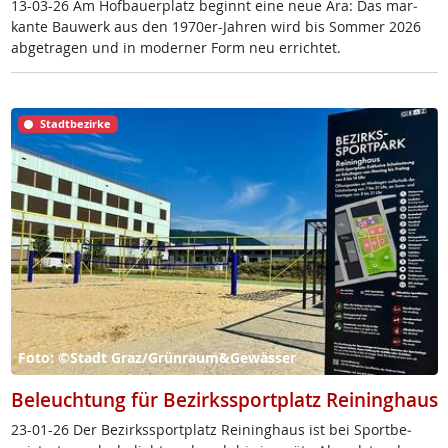
13-03-26 Am Hof­bau­er­platz be­ginnt ei­ne neue Ära: Das mar­
kan­te Bau­werk aus den 1970er-Jah­ren wird bis Som­mer 2026
ab­ge­tra­gen und in mo­der­ner Form neu er­rich­tet.
Stadtbezirke
Foto: ©Stadt Graz/Grünraum&Gewässer
Beleuchtung für Bezirkssportplatz Reininghaus
23-01-26 Der Be­zirkss­port­platz Rei­ning­haus ist bei Sport­be­