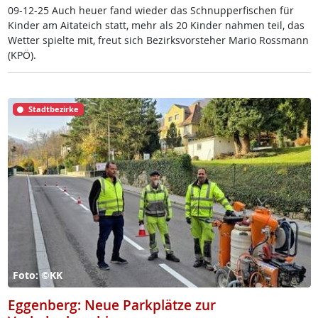
09-12-25 Auch heu­er fand wie­der das Schnup­per­fi­schen für
Kin­der am Ai­ta­t­eich statt, mehr als 20 Kin­der nah­men teil, das
Wet­ter spiel­te mit, freut sich Be­zirks­vor­ste­her Ma­rio Ross­mann
(KPÖ).
Stadtbezirke
Foto: ©KK
Eggenberg: Neue Parkplätze zur