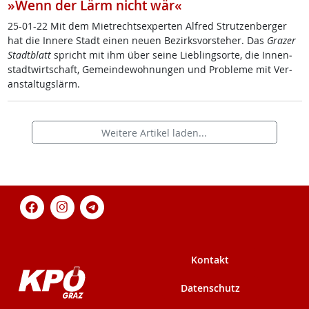
»Wenn der Lärm nicht wär«
25-01-22 Mit dem Miet­rechts­ex­per­ten Al­f­red Strut­zen­ber­ger
hat die In­ne­re Stadt ei­nen neu­en Be­zirks­vor­ste­her. Das
Gra­zer
Stadt­blatt
spricht mit ihm über sei­ne Lie­b­ling­s­or­te, die In­nen­
stadt­wirt­schaft, Ge­mein­de­woh­nun­gen und Pro­b­le­me mit Ver­
an­stal­tugs­lärm.
Weitere Artikel laden...
Kontakt
Datenschutz