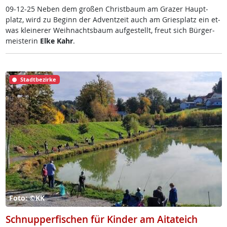
09-12-25 Ne­ben dem gro­ßen Christ­baum am Gra­zer Haupt­
platz, wird zu Be­ginn der Ad­v­ent­zeit auch am Gries­platz ein et­
was klei­ne­rer Weih­nachts­baum auf­ge­s­tellt, freut sich Bür­ger­
meis­te­rin
El­ke Kahr
.
Stadtbezirke
Foto: ©KK
Schnupperfischen für Kinder am Aitateich