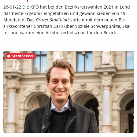
26-01-22 Die KPÖ hat bei den Be­zirks­rats­wah­len 2021 in Lend
das bes­te Er­geb­nis ein­ge­fah­ren und ge­wann sie­ben von 19
Man­da­ten. Das
Gra­zer Stadt­blatt
spricht mit dem neu­en Be­
zirks­vor­ste­her Chris­ti­an Car­li über So­zia­le Schwer­punk­te, Ska­
ter und warum ei­ne Al­ko­hol­ver­bots­zo­ne für den Be­zirk…
Stadtbezirke