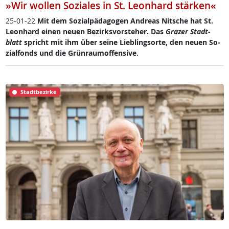
»Wir wollen Soziales in St. Leonhard stärken«
25-01-22
Mit dem So­zial­päda­go­gen And­reas Nit­sche hat St.
Leon­hard ei­nen neu­en Be­zirks­vor­ste­her. Das
Gra­zer Stadt­
blatt
spricht mit ihm über sei­ne Lie­b­ling­s­or­te, den neu­en So­
zial­fonds und die Grün­rau­m­of­fen­si­ve.
Stadtbezirke