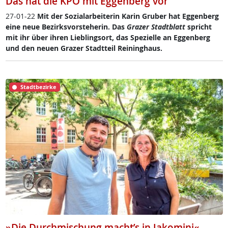
Das hat die KPÖ mit Eggenberg vor
27-01-22
Mit der So­zial­ar­bei­te­rin Ka­rin Gru­ber hat Eg­gen­berg
ei­ne neue Be­zirks­vor­ste­he­rin. Das
Gra­zer Stadt­blatt
spricht
mit ihr über ih­ren Lie­b­ling­s­ort, das Spe­zi­el­le an Eg­gen­berg
und den neu­en Gra­zer Stadt­teil Rei­ning­haus.
Stadtbezirke
»Die Durchmischung macht’s in Jakomini«