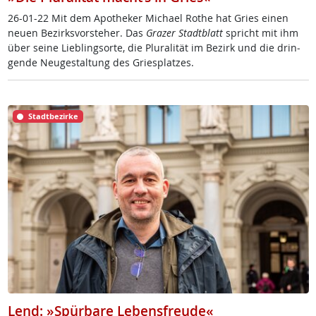
26-01-22 Mit dem Apo­the­ker Mi­cha­el Ro­the hat Gries ei­nen
neu­en Be­zirks­vor­ste­her. Das
Gra­zer Stadt­blatt
spricht mit ihm
über sei­ne Lie­b­ling­s­or­te, die Plu­ra­li­tät im Be­zirk und die drin­
gen­de Neu­ge­stal­tung des Gries­plat­zes.
Stadtbezirke
Lend: »Spürbare Lebensfreude«