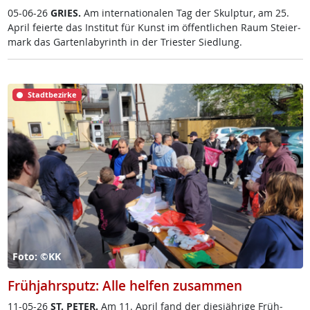
05-06-26
GRIES.
Am in­ter­na­tio­na­len Tag der Skulp­tur, am 25.
April fei­er­te das In­sti­tut für Kunst im öf­f­ent­li­chen Raum Stei­er­
mark das Gar­ten­la­byrinth in der Tri­es­ter Sied­lung.
Stadtbezirke
Foto: ©KK
Frühjahrsputz: Alle helfen zusammen
11-05-26
ST. PE­TER.
Am 11. April fand der dies­jäh­ri­ge Früh­