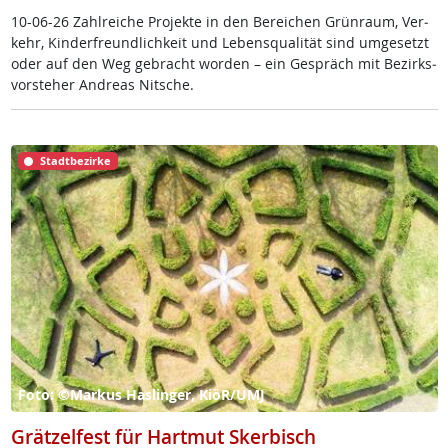
10-06-26 Zahl­rei­che Pro­jek­te in den Be­rei­chen Grün­raum, Ver­
kehr, Kin­der­f­reund­lich­keit und Le­bens­qua­li­tät sind um­ge­setzt
oder auf den Weg ge­bracht wor­den – ein Ge­spräch mit Be­zirks­
vor­ste­her And­reas Nit­sche.
Stadtbezirke
Foto: ©Markus Haslinger, KiöR/UMJ
Grätzelfest für Hartmut Skerbisch