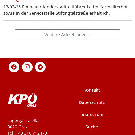
13-03-26 Ein neu­er Kin­der­stadt­teil­füh­rer ist im Kar­me­li­ter­hof
so­wie in der Ser­vice­s­tel­le Stif­ting­tal­stra­ße er­hält­lich.
Weitere Artikel laden...
Kontakt
Datenschutz
Impressum
KPÖ-Steiermark
Lagergasse 98a
Suche
8020 Graz
Tel: +43 316 712479