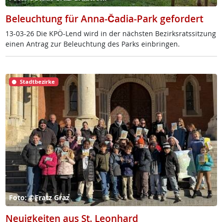
Beleuchtung für Anna-Čadia-Park gefordert
13-03-26 Die KPÖ-Lend wird in der nächs­ten Be­zirks­rats­sit­zung
ei­nen An­trag zur Be­leuch­tung des Parks ein­brin­gen.
Stadtbezirke
Foto: ©Fratz Graz
Neuigkeiten aus St. Leonhard