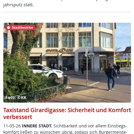
jahrs­putz statt.
Stadtbezirke
Foto: ©KK
Taxistand Girardigasse: Sicherheit und Komfort
verbessert
11-05-26
IN­NE­RE STADT.
Sicht­bar­keit und vor al­lem Ein­s­tiegs­
kom­fort lie­ßen zu wün­schen üb­rig, so­dass sich Bür­ger­meis­te­