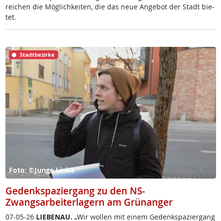
rei­chen die Mög­lich­kei­ten, die das neue An­ge­bot der Stadt bie­
tet.
Stadtbezirke
Foto: ©Junge Linke
Gedenkspaziergang zu den NS-
Zwangsarbeiterlagern am Grünanger
07-05-26
LIE­BENAU.
„Wir wol­len mit ei­nem Ge­denk­spa­zier­gang