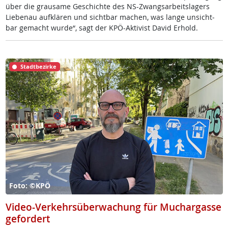
über die grau­sa­me Ge­schich­te des NS-Zwangs­ar­beits­la­gers
Lie­benau auf­klä­ren und sicht­bar ma­chen, was lan­ge un­sicht­
bar ge­macht wur­de“, sagt der KPÖ-Ak­ti­vist Da­vid Er­hold.
Stadtbezirke
Foto: ©KPÖ
Video-Verkehrsüberwachung für Muchargasse
gefordert