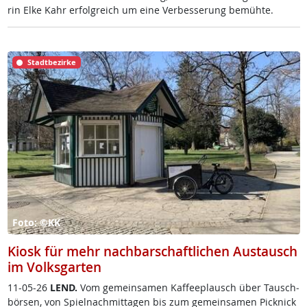
rin El­ke Kahr er­folg­reich um ei­ne Ver­bes­se­rung be­müh­te.
Stadtbezirke
Foto: ©KK
Kiosk für mehr nachbarschaftlichen Austausch
im Volksgarten
11-05-26
LEND.
Vom ge­mein­sa­men Kaf­fee­plausch über Tausch­
bör­sen, von Spiel­nach­mit­ta­gen bis zum ge­mein­sa­men Pick­nick