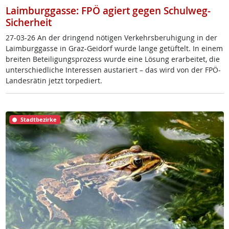
Laimburggasse: FPÖ agiert gegen Schulweg-
Sicherheit
27-03-26 An der drin­gend nö­t­i­gen Ver­kehrs­be­ru­hi­gung in der
Laim­burg­gas­se in Graz-Gei­dorf wur­de lan­ge ge­tüf­telt. In ei­nem
brei­ten Be­tei­li­gung­s­pro­zess wur­de ei­ne Lö­sung er­ar­bei­tet, die
un­ter­schied­li­che In­ter­es­sen au­s­ta­riert – das wird von der FPÖ-
Lan­des­rä­tin jetzt tor­pe­diert.
Stadtbezirke