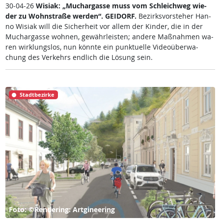
30-04-26
Wi­siak: „Much­ar­gas­se muss vom Sch­leich­weg wie­
der zu Wohn­stra­ße wer­den“.
GEI­DORF.
Be­zirks­vor­ste­her Han­
no Wi­siak will die Si­cher­heit vor al­lem der Kin­der, die in der
Much­ar­gas­se woh­nen, ge­währ­leis­ten; an­de­re Maß­nah­men wa­
ren wir­k­lungs­los, nun könn­te ein punk­tu­el­le Vi­deo­über­wa­
chung des Ver­kehrs end­lich die Lö­sung sein.
Stadtbezirke
Foto: ©Rendering: Artgineering