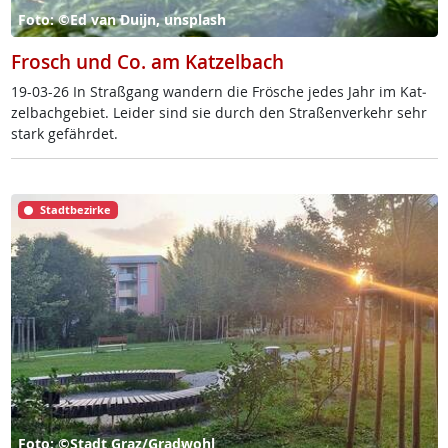
Foto: ©Ed van Duijn, unsplash
Frosch und Co. am Katzelbach
19-03-26 In Straß­gang wan­dern die Frö­sche je­des Jahr im Kat­
zel­bach­ge­biet. Lei­der sind sie durch den Stra­ßen­ver­kehr sehr
stark ge­fähr­det.
Stadtbezirke
Foto: ©Stadt Graz/Gradwohl