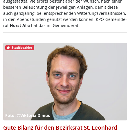
aus­ge­stat­tet. Vie­ler­orts be­steht aber der Wunsch, nach ei­ner
bes­se­ren Be­leuch­tung der je­wei­li­gen An­la­gen, da­mit die­se
auch ganz­jäh­rig, bei ent­sp­re­chen­den Wit­te­rungs­ver­hält­nis­sen,
in den Abend­stun­den ge­nutzt wer­den kön­nen. KPÖ-Ge­mein­de­
rat
Horst Alič
hat das im Ge­mein­de­rat…
Stadtbezirke
Foto: ©Viktoria Dinius
Gute Bilanz für den Bezirksrat St. Leonhard