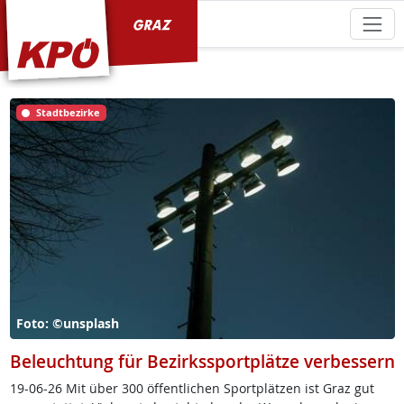
KPÖ Graz
Stadtbezirke
Foto: ©unsplash
Beleuchtung für Bezirkssportplätze verbessern
19-06-26 Mit über 300 öf­f­ent­li­chen Sport­plät­zen ist Graz gut