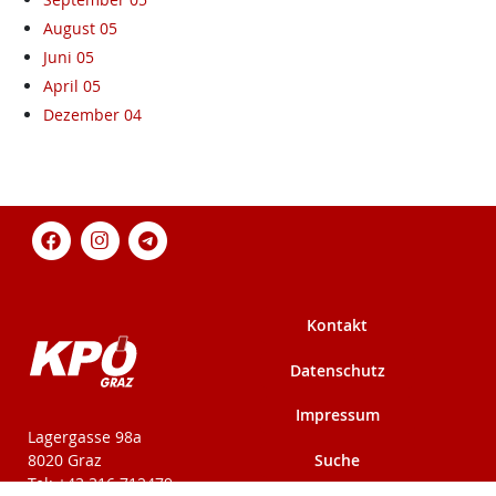
August 05
Juni 05
April 05
Dezember 04
Kontakt
Datenschutz
Impressum
KPÖ-Steiermark
Lagergasse 98a
Suche
8020 Graz
Tel: +43 316 712479