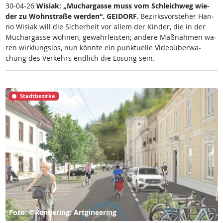
30-04-26
Wi­siak: „Much­ar­gas­se muss vom Sch­leich­weg wie­
der zu Wohn­stra­ße wer­den“.
GEI­DORF.
Be­zirks­vor­ste­her Han­
no Wi­siak will die Si­cher­heit vor al­lem der Kin­der, die in der
Much­ar­gas­se woh­nen, ge­währ­leis­ten; an­de­re Maß­nah­men wa­
ren wir­k­lungs­los, nun könn­te ein punk­tu­el­le Vi­deo­über­wa­
chung des Ver­kehrs end­lich die Lö­sung sein.
Stadtbezirke
Foto: ©Rendering: Artgineering