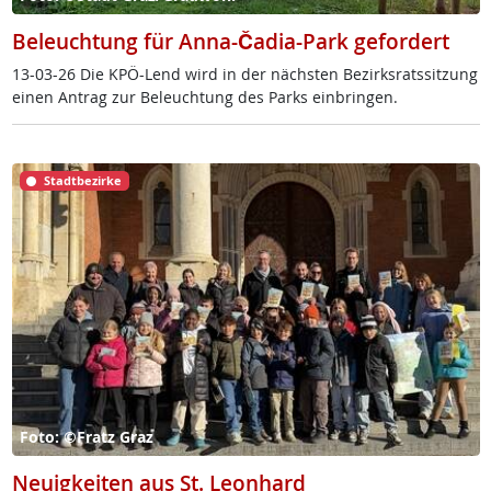
Beleuchtung für Anna-Čadia-Park gefordert
13-03-26 Die KPÖ-Lend wird in der nächs­ten Be­zirks­rats­sit­zung
ei­nen An­trag zur Be­leuch­tung des Parks ein­brin­gen.
Stadtbezirke
Foto: ©Fratz Graz
Neuigkeiten aus St. Leonhard