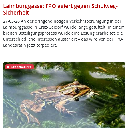
Laimburggasse: FPÖ agiert gegen Schulweg-
Sicherheit
27-03-26 An der drin­gend nö­t­i­gen Ver­kehrs­be­ru­hi­gung in der
Laim­burg­gas­se in Graz-Gei­dorf wur­de lan­ge ge­tüf­telt. In ei­nem
brei­ten Be­tei­li­gung­s­pro­zess wur­de ei­ne Lö­sung er­ar­bei­tet, die
un­ter­schied­li­che In­ter­es­sen au­s­ta­riert – das wird von der FPÖ-
Lan­des­rä­tin jetzt tor­pe­diert.
Stadtbezirke