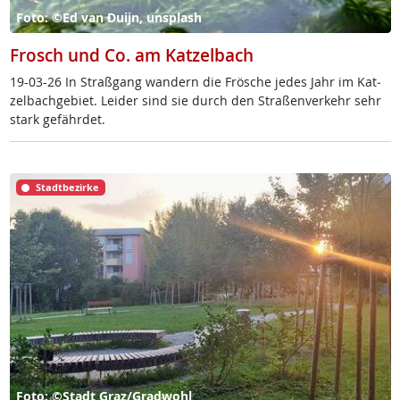
Foto: ©Ed van Duijn, unsplash
Frosch und Co. am Katzelbach
19-03-26 In Straß­gang wan­dern die Frö­sche je­des Jahr im Kat­
zel­bach­ge­biet. Lei­der sind sie durch den Stra­ßen­ver­kehr sehr
stark ge­fähr­det.
Stadtbezirke
Foto: ©Stadt Graz/Gradwohl