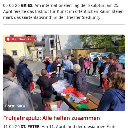
05-06-26
GRIES.
Am in­ter­na­tio­na­len Tag der Skulp­tur, am 25.
April fei­er­te das In­sti­tut für Kunst im öf­f­ent­li­chen Raum Stei­er­
mark das Gar­ten­la­byrinth in der Tri­es­ter Sied­lung.
Stadtbezirke
Foto: ©KK
Frühjahrsputz: Alle helfen zusammen
11-05-26
ST. PE­TER.
Am 11. April fand der dies­jäh­ri­ge Früh­