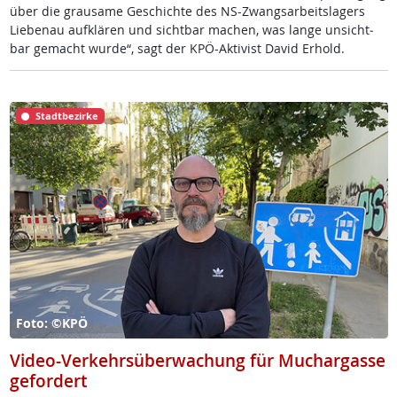
über die grau­sa­me Ge­schich­te des NS-Zwangs­ar­beits­la­gers
Lie­benau auf­klä­ren und sicht­bar ma­chen, was lan­ge un­sicht­
bar ge­macht wur­de“, sagt der KPÖ-Ak­ti­vist Da­vid Er­hold.
Stadtbezirke
Foto: ©KPÖ
Video-Verkehrsüberwachung für Muchargasse
gefordert