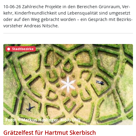
10-06-26 Zahl­rei­che Pro­jek­te in den Be­rei­chen Grün­raum, Ver­
kehr, Kin­der­f­reund­lich­keit und Le­bens­qua­li­tät sind um­ge­setzt
oder auf den Weg ge­bracht wor­den – ein Ge­spräch mit Be­zirks­
vor­ste­her And­reas Nit­sche.
Stadtbezirke
Foto: ©Markus Haslinger, KiöR/UMJ
Grätzelfest für Hartmut Skerbisch