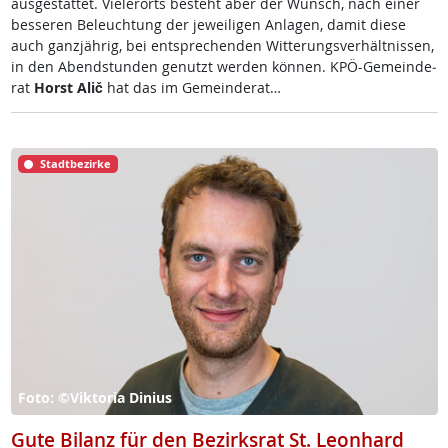
aus­ge­stat­tet. Vie­ler­orts be­steht aber der Wunsch, nach ei­ner
bes­se­ren Be­leuch­tung der je­wei­li­gen An­la­gen, da­mit die­se
auch ganz­jäh­rig, bei ent­sp­re­chen­den Wit­te­rungs­ver­hält­nis­sen,
in den Abend­stun­den ge­nutzt wer­den kön­nen. KPÖ-Ge­mein­de­
rat
Horst Alič
hat das im Ge­mein­de­rat…
Stadtbezirke
Foto: ©Viktoria Dinius
Gute Bilanz für den Bezirksrat St. Leonhard