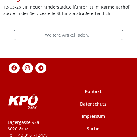
13-03-26 Ein neu­er Kin­der­stadt­teil­füh­rer ist im Kar­me­li­ter­hof
so­wie in der Ser­vice­s­tel­le Stif­ting­tal­stra­ße er­hält­lich.
Weitere Artikel laden...
Kontakt
Datenschutz
Impressum
KPÖ-Steiermark
Lagergasse 98a
Suche
8020 Graz
Tel: +43 316 712479