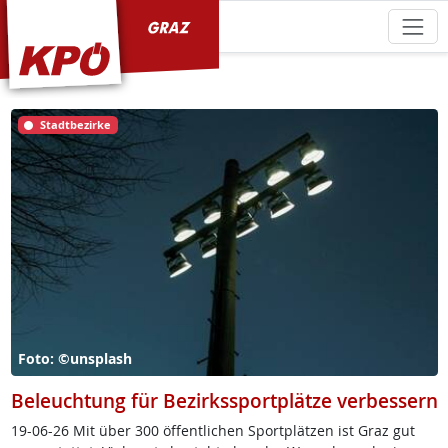
KPÖ Graz
Stadtbezirke
Foto: ©unsplash
Beleuchtung für Bezirkssportplätze verbessern
19-06-26 Mit über 300 öf­f­ent­li­chen Sport­plät­zen ist Graz gut