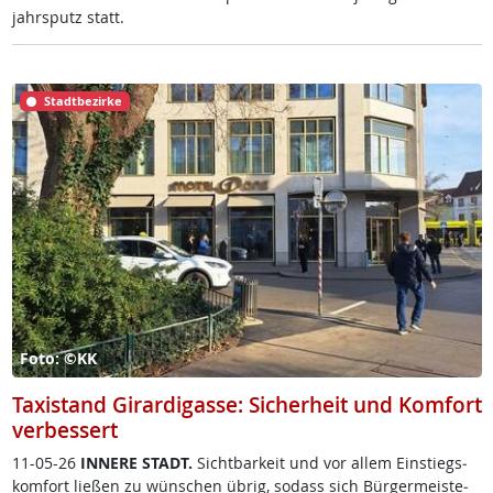
jahrs­putz statt.
Stadtbezirke
Foto: ©KK
Taxistand Girardigasse: Sicherheit und Komfort
verbessert
11-05-26
IN­NE­RE STADT.
Sicht­bar­keit und vor al­lem Ein­s­tiegs­
kom­fort lie­ßen zu wün­schen üb­rig, so­dass sich Bür­ger­meis­te­