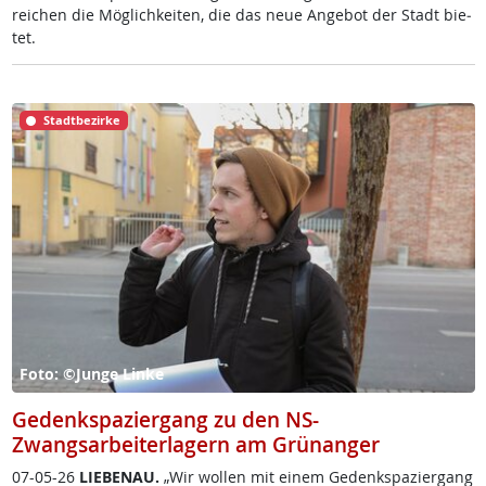
rei­chen die Mög­lich­kei­ten, die das neue An­ge­bot der Stadt bie­
tet.
Stadtbezirke
Foto: ©Junge Linke
Gedenkspaziergang zu den NS-
Zwangsarbeiterlagern am Grünanger
07-05-26
LIE­BENAU.
„Wir wol­len mit ei­nem Ge­denk­spa­zier­gang