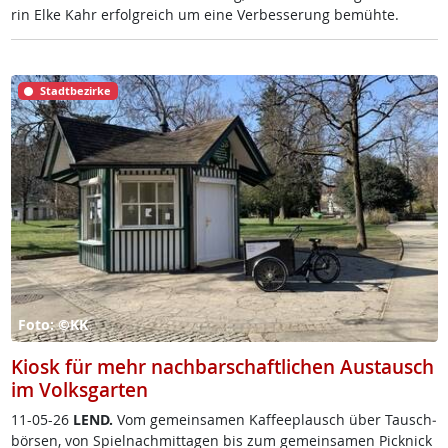
rin El­ke Kahr er­folg­reich um ei­ne Ver­bes­se­rung be­müh­te.
Stadtbezirke
Foto: ©KK
Kiosk für mehr nachbarschaftlichen Austausch
im Volksgarten
11-05-26
LEND.
Vom ge­mein­sa­men Kaf­fee­plausch über Tausch­
bör­sen, von Spiel­nach­mit­ta­gen bis zum ge­mein­sa­men Pick­nick