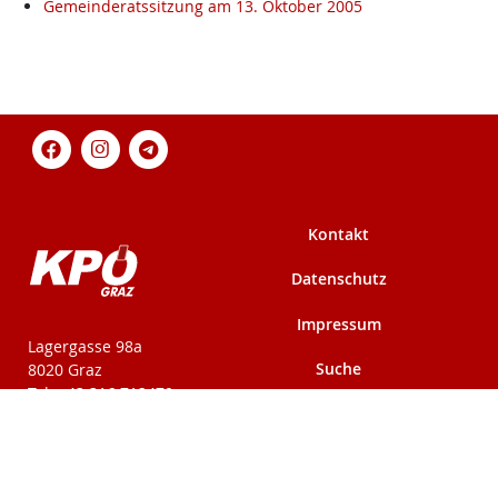
Gemeinderatssitzung am 13. Oktober 2005
Kontakt
Datenschutz
Impressum
KPÖ-Steiermark
Lagergasse 98a
Suche
8020 Graz
Tel: +43 316 712479
Fax: +43 316 716291
Mehr auf kpoe-
Mehr auf kpoe-graz.at