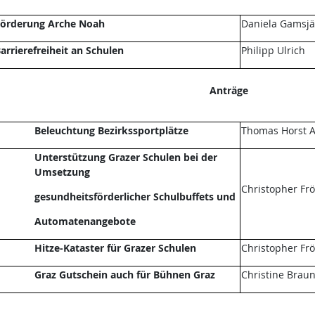
örderung Arche Noah
Daniela Gamsjä
arrierefreiheit an Schulen
Philipp Ulrich
Anträge
Beleuchtung Bezirkssportplätze
Thomas Horst A
Unterstützung Grazer Schulen bei der
Umsetzung
Christopher Fr
gesundheitsförderlicher Schulbuffets und
Automatenangebote
Hitze-Kataster für Grazer Schulen
Christopher Fr
Graz Gutschein auch für Bühnen Graz
Christine Brau