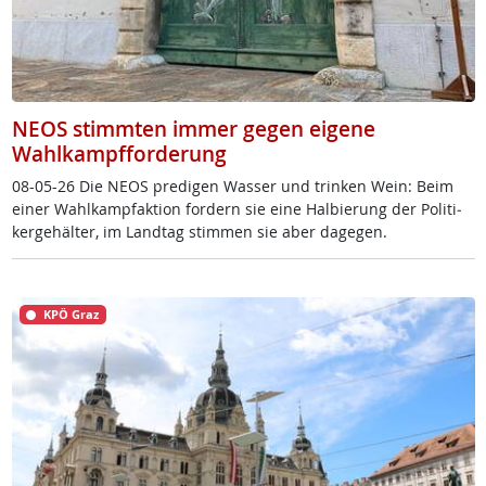
NEOS stimmten immer gegen eigene
Wahlkampfforderung
08-05-26 Die NE­OS pre­di­gen Was­ser und trin­ken Wein: Beim
ei­ner Wahl­kamp­f­ak­ti­on for­dern sie ei­ne Hal­bie­rung der Po­li­ti­
ker­ge­häl­ter, im Land­tag stim­men sie aber da­ge­gen.
KPÖ Graz