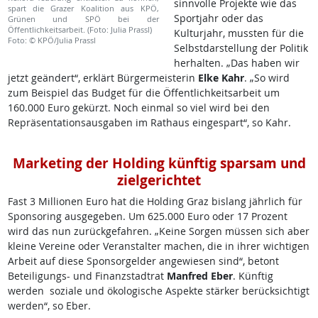
sinnvolle Projekte wie das
spart die Grazer Koalition aus KPÖ,
Sportjahr oder das
Grünen und SPÖ bei der
Öffentlichkeitsarbeit. (Foto: Julia Prassl)
Kulturjahr, mussten für die
Foto: © KPÖ/Julia Prassl
Selbstdarstellung der Politik
herhalten. „Das haben wir
jetzt geändert“, erklärt Bürgermeisterin
Elke Kahr
. „So wird
zum Beispiel das Budget für die Öffentlichkeitsarbeit um
160.000 Euro gekürzt. Noch einmal so viel wird bei den
Repräsentationsausgaben im Rathaus eingespart“, so Kahr.
Marketing der Holding künftig sparsam und
zielgerichtet
Fast 3 Millionen Euro hat die Holding Graz bislang jährlich für
Sponsoring ausgegeben. Um 625.000 Euro oder 17 Prozent
wird das nun zurückgefahren. „Keine Sorgen müssen sich aber
kleine Vereine oder Veranstalter machen, die in ihrer wichtigen
Arbeit auf diese Sponsorgelder angewiesen sind“, betont
Beteiligungs- und Finanzstadtrat
Manfred Eber
. Künftig
werden soziale und ökologische Aspekte stärker berücksichtigt
werden“, so Eber.