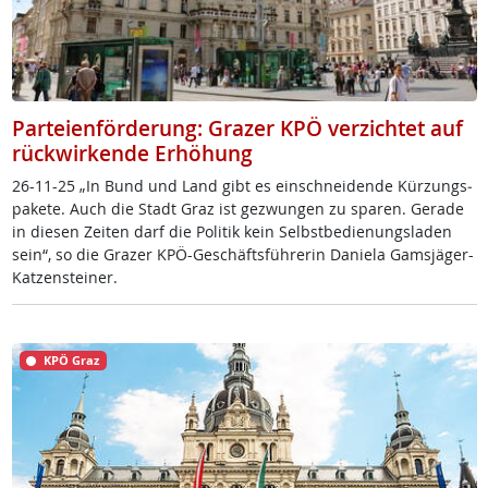
Parteienförderung: Grazer KPÖ verzichtet auf
rückwirkende Erhöhung
26-11-25 „In Bund und Land gibt es ein­schnei­den­de Kür­zungs­
pa­ke­te. Auch die Stadt Graz ist ge­zwun­gen zu spa­ren. Ge­ra­de
in die­sen Zei­ten darf die Po­li­tik kein Selbst­be­di­e­nungs­la­den
sein“, so die Gra­zer KPÖ-Ge­schäfts­füh­re­rin Da­nie­la Gams­jä­ger-
Kat­zen­stei­ner.
KPÖ Graz