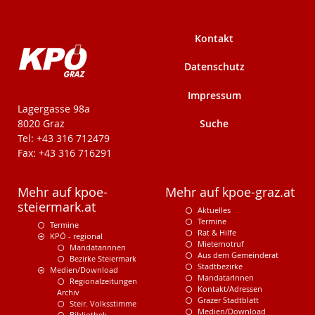
Kontakt
Datenschutz
Impressum
KPÖ-Steiermark
Lagergasse 98a
Suche
8020 Graz
Tel: +43 316 712479
Fax: +43 316 716291
Mehr auf kpoe-
Mehr auf kpoe-graz.at
steiermark.at
Aktuelles
Termine
Termine
Rat & Hilfe
KPÖ - regional
Mieternotruf
Mandatarinnen
Aus dem Gemeinderat
Bezirke Steiermark
Stadtbezirke
Medien/Download
MandatarInnen
Regionalzeitungen
Kontakt/Adressen
Archiv
Grazer Stadtblatt
Steir. Volksstimme
Medien/Download
Bibliothek