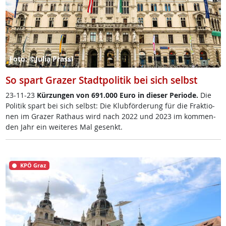
Foto: ©Julia Prassl
So spart Grazer Stadtpolitik bei sich selbst
23-11-23
Kür­zun­gen von 691.000 Eu­ro in die­ser Pe­rio­de.
Die
Po­li­tik spart bei sich selbst: Die Klub­för­de­rung für die Frak­tio­
nen im Gra­zer Rat­haus wird nach 2022 und 2023 im kom­men­
den Jahr ein wei­te­res Mal ge­senkt.
KPÖ Graz