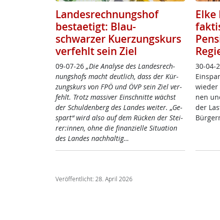
Landesrechnungshof
Elke 
bestaetigt: Blau-
fakt
schwarzer Kuerzungskurs
Pens
verfehlt sein Ziel
Regi
09-07-26
„Die Ana­ly­se des Lan­des­rech­
30-04-2
nungs­hofs macht deut­lich, dass der Kür­
Ein­spa­
zungs­kurs von FPÖ und ÖVP sein Ziel ver­
wie­der 
fehlt. Trotz mas­si­ver Ein­schnit­te wächst
nen und 
der Schul­den­berg des Lan­des wei­ter. „Ge­
der Last
spar­t“ wird al­so auf dem Rü­cken der Stei­
Bür­ger­
rer:in­nen, oh­ne die fi­nan­zi­el­le Si­tua­ti­on
des Lan­des nach­hal­tig…
Veröffentlicht: 28. April 2026