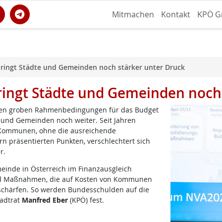
Mitmachen
Kontakt
KPÖ G
bringt Städte und Gemeinden noch stärker unter Druck
bringt Städte und Gemeinden noch
rten groben Rahmenbedingungen für das Budget
e und Gemeinden noch weiter. Seit Jahren
e Kommunen, ohne die ausreichende
rn präsentierten Punkten, verschlechtert sich
r.
inde in Österreich im Finanzausgleich
 Bund Maßnahmen, die auf Kosten von Kommunen
schärfen. So werden Bundesschulden auf die
tadtrat
Manfred Eber
(KPÖ) fest.