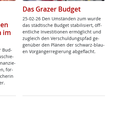
Das Grazer Budget
25-02-26 Den Um­stän­den zum wur­de
den
das städ­ti­sche Bud­get sta­bi­li­siert, öf­f­
n im
ent­li­che In­ves­ti­tio­nen er­mög­licht und
zu­g­leich den Ver­schul­dungspfad ge­
gen­über den Plä­nen der schwarz-blau­
r Bud­
en Vor­gän­ger­re­gie­rung ab­ge­flacht.
­schie­
­nan­zie­
n, for­
che­rin
er.