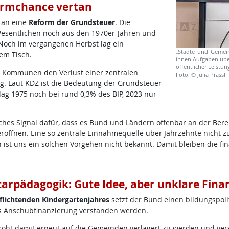
ormchance vertan
 an eine
Reform der Grundsteuer
. Die
esentlichen noch aus den 1970er-Jahren und
Noch im vergangenen Herbst lag ein
„Städte und Gemein
em Tisch.
ihnen Aufgaben über
öffentlicher Leistun
ie Kommunen den Verlust einer zentralen
Foto: © Julia Prassl
g. Laut KDZ ist die Bedeutung der Grundsteuer
ag 1975 noch bei rund 0,3% des BIP, 2023 nur
ches Signal dafür, dass es Bund und Ländern offenbar an der Bere
öffnen. Eine so zentrale Einnahmequelle über Jahrzehnte nicht zu
ist uns ein solchen Vorgehen nicht bekannt. Damit bleiben die f
arpädagogik: Gute Idee, aber unklare Fina
flichtenden Kindergartenjahres
setzt der Bund einen bildungspolit
ls Anschubfinanzierung verstanden werden.
st droht damit erneut auf die Gemeinden verlagert zu werden und 