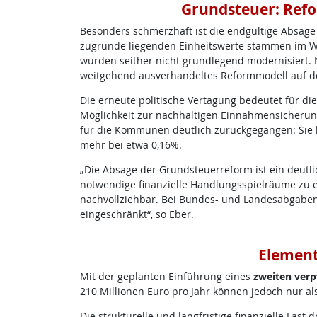
Grundsteuer: Ref
Besonders schmerzhaft ist die endgültige Absage
zugrunde liegenden Einheitswerte stammen im W
wurden seither nicht grundlegend modernisiert. 
weitgehend ausverhandeltes Reformmodell auf d
Die erneute politische Vertagung bedeutet für d
Möglichkeit zur nachhaltigen Einnahmensicherun
für die Kommunen deutlich zurückgegangen: Sie l
mehr bei etwa 0,16%.
„Die Absage der Grundsteuerreform ist ein deutli
notwendige finanzielle Handlungsspielräume zu er
nachvollziehbar. Bei Bundes- und Landesabgaben 
eingeschränkt“, so Eber.
Element
Mit der geplanten Einführung eines
zweiten verp
210 Millionen Euro pro Jahr können jedoch nur a
Die strukturelle und langfristige finanzielle La