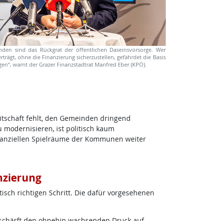
den sind das Rückgrat der öffentlichen Daseinsvorsorge. Wer
trägt, ohne die Finanzierung sicherzustellen, gefährdet die Basis
gen“, warnt der Grazer Finanzstadtrat Manfred Eber (KPÖ).
itschaft fehlt, den Gemeinden dringend
 modernisieren, ist politisch kaum
inanziellen Spielräume der Kommunen weiter
nzierung
isch richtigen Schritt. Die dafür vorgesehenen
verschärft den ohnehin wachsenden Druck auf