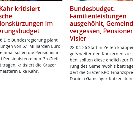
Kahr kritisiert
Bundesbudget:
ische
Familienleistungen
ionskürzungen im
ausgehöhlt, Gemein
erungsbudget
vergessen, Pensione
Visier
6 Die Bun­des­re­gie­rung plant
run­gen von 5,1 Mil­li­ar­den Eu­ro –
28-04-26 Statt in Zei­ten knap­pe
ein­mal sol­len die Pen­sio­nis­tin­
gets wei­ter den Kon­zer­nen zu­zu
Pen­sio­nis­ten ei­nen Groß­teil
ben, soll­ten die­se end­lich zur Fi
 tra­gen, kri­ti­siert die Gra­zer
rung des Ge­mein­wohls bei­tra­ge
meis­te­rin El­ke Kahr.
dert die Gra­zer KPÖ-Fi­nanz­sp­re­
Da­nie­la Gams­jä­ger-Kat­zen­stei­n