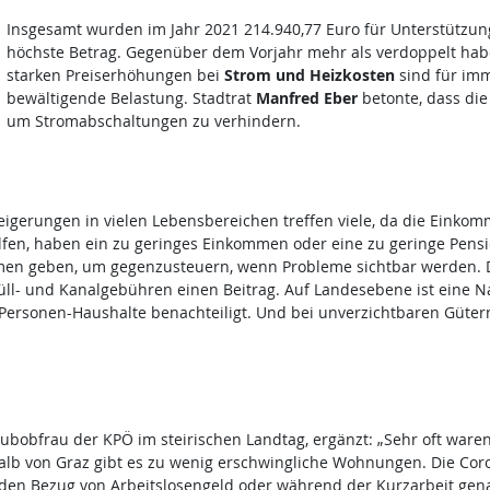
Insgesamt wurden im Jahr 2021 214.940,77 Euro für Unterstützun
höchste Betrag. Gegenüber dem Vorjahr mehr als verdoppelt habe
starken Preiserhöhungen bei
Strom und Heizkosten
sind für im
bewältigende Belastung. Stadtrat
Manfred Eber
betonte, dass die 
um Stromabschaltungen zu verhindern.
teigerungen in vielen Lebensbereichen treffen viele, da die Einko
helfen, haben ein zu geringes Einkommen oder eine zu geringe Pens
men geben, um gegenzusteuern, wenn Probleme sichtbar werden. D
üll- und Kanalgebühren einen Beitrag. Auf Landesebene ist eine N
-Personen-Haushalte benachteiligt. Und bei unverzichtbaren Güter
Klubobfrau der KPÖ im steirischen Landtag, ergänzt: „Sehr oft war
alb von Graz gibt es zu wenig erschwingliche Wohnungen. Die Co
en Bezug von Arbeitslosengeld oder während der Kurzarbeit genau