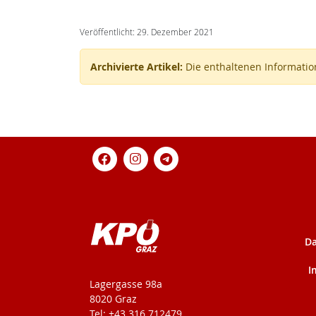
Veröffentlicht: 29. Dezember 2021
Archivierte Artikel:
Die enthaltenen Information
Da
I
KPÖ-Steiermark
Lagergasse 98a
8020 Graz
Tel: +43 316 712479