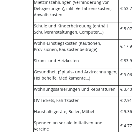
Mietzinszahlungen (Verhinderung von
Delogierungen), inkl. Verfahrenskosten,
€ 53.7
Anwaltskosten
Schule und Kinderbetreuung (enthält
€ 5.07
Schulveranstaltungen, Computer…)
Wohn-Einstiegskosten (Kautionen,
€ 17.9
Provisionen, Baukostenbeiträge)
Strom- und Heizkosten
€ 33.9
Gesundheit (Spitals- und Arztrechnungen,
€ 9.06
Heilbehelfe, Medikamente…)
Wohnungssanierungen und Reparaturen
€ 3.40
ÖV-Tickets, Fahrtkosten
€ 2.91
Haushaltsgeräte, Boiler, Möbel
€ 9.36
Spenden an soziale Initiativen und
€ 4.77
Vereine