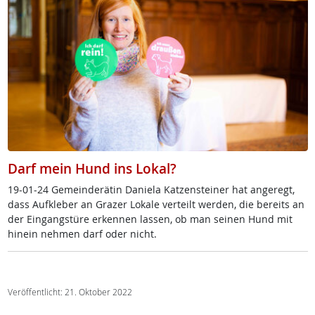
Darf mein Hund ins Lokal?
19-01-24 Ge­mein­de­rä­tin Da­nie­la Kat­zen­stei­ner hat an­ge­regt,
dass Auf­k­le­ber an Gra­zer Lo­ka­le ver­teilt wer­den, die be­reits an
der Ein­gang­s­tü­re er­ken­nen las­sen, ob man sei­nen Hund mit
hin­ein neh­men darf oder nicht.
Veröffentlicht: 21. Oktober 2022