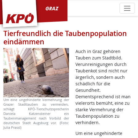
KPÖ Graz
Tierfreundlich die Taubenpopulation
eindämmen
Auch in Graz gehören
Tauben zum Stadtbild.
Verunreinigungen durch
Taubenkot sind nicht nur
ärgerlich, sondern auch
schädlich für die
Gesundheit.
Dementsprechend ist man
Um eine ungehinderte Vermehrung der
vielerorts bemüht, eine zu
Grazer Stadttauben zu vermeiden,
schlägt KPÖ-Tierschutzsprecherin
starke Vermehrung der
Daniela Katzensteiner ein
Taubenpopulation zu
Taubenmanagement nach Vorbild der
verhindern.
deutschen Stadt Augsburg vor. (Foto:
Julia Prassl)
Um eine ungehinderte