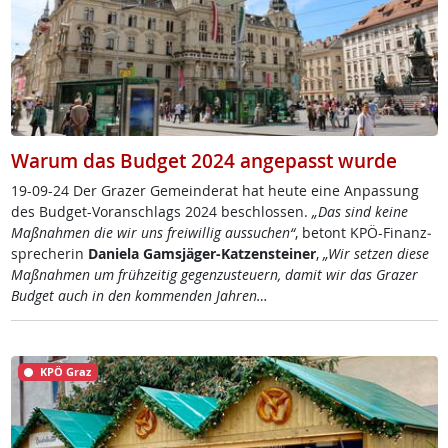
Warum das Budget 2024 angepasst wurde
19-09-24 Der Gra­zer Ge­mein­de­rat hat heu­te ei­ne An­pas­sung
des Bud­get-Vor­an­schlags 2024 be­sch­los­sen.
„Das sind kei­ne
Maß­nah­men die wir uns frei­wil­lig aus­su­chen“
, be­tont KPÖ-Fi­nanz­
sp­re­che­rin
Da­nie­la Gams­jä­ger-Kat­zen­stei­ner
,
„Wir set­zen die­se
Maß­nah­men um früh­zei­tig ge­gen­zu­steu­ern, da­mit wir das Gra­zer
Bud­get auch in den kom­men­den Jah­ren…
KPÖ Graz