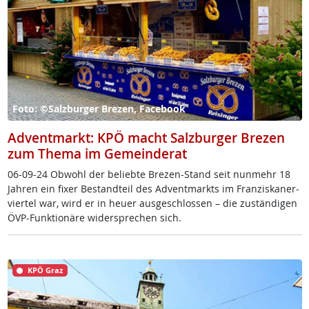
Foto: ©Salzburger Brezen, Facebook
Adventmarkt: KPÖ macht Salzburger Brezen
zum Thema im Gemeinderat
06-09-24 Ob­wohl der be­lieb­te Bre­zen-Stand seit nun­mehr 18
Jah­ren ein fi­xer Be­stand­teil des Ad­vent­markts im Fran­zis­ka­ner­
vier­tel war, wird er in heu­er aus­ge­sch­los­sen – die zu­stän­di­gen
ÖVP-Funk­tio­nä­re wi­der­sp­re­chen sich.
KPÖ Graz