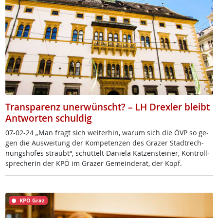
Transparenz unerwünscht? – LH Drexler bleibt
Antworten schuldig
07-02-24 „Man fragt sich wei­ter­hin, warum sich die ÖVP so ge­
gen die Aus­wei­tung der Kom­pe­ten­zen des Gra­zer Stadt­rech­
nungs­ho­fes sträub­t“, schüt­telt Da­nie­la Kat­zen­stei­ner, Kon­troll­
sp­re­che­rin der KPÖ im Gra­zer Ge­mein­de­rat, der Kopf.
KPÖ Graz