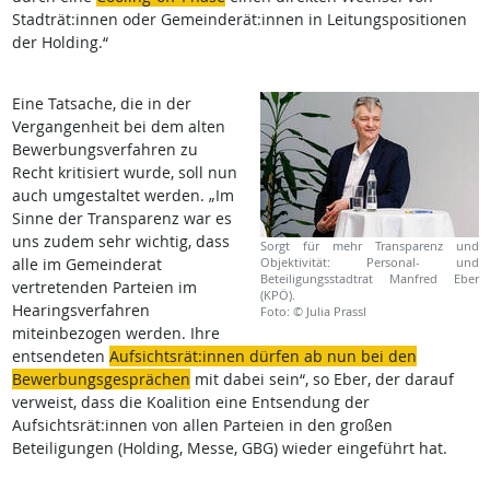
Stadträt:innen oder Gemeinderät:innen in Leitungspositionen
der Holding.“
Eine Tatsache, die in der
Vergangenheit bei dem alten
Bewerbungsverfahren zu
Recht kritisiert wurde, soll nun
auch umgestaltet werden. „Im
Sinne der Transparenz war es
uns zudem sehr wichtig, dass
Sorgt für mehr Transparenz und
alle im Gemeinderat
Objektivität: Personal- und
Beteiligungsstadtrat Manfred Eber
vertretenden Parteien im
(KPÖ).
Hearingsverfahren
Foto: © Julia Prassl
miteinbezogen werden. Ihre
entsendeten
Aufsichtsrät:innen dürfen ab nun bei den
Bewerbungsgesprächen
mit dabei sein“, so Eber, der darauf
verweist, dass die Koalition eine Entsendung der
Aufsichtsrät:innen von allen Parteien in den großen
Beteiligungen (Holding, Messe, GBG) wieder eingeführt hat.