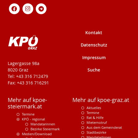
Kontakt
Datenschutz
Impressum
KPÖ-Steiermark
Lagergasse 98a
Suche
8020 Graz
Tel: +43 316 712479
Fax: +43 316 716291
Mehr auf kpoe-
Mehr auf kpoe-graz.at
steiermark.at
Aktuelles
Termine
Termine
Rat & Hilfe
KPÖ - regional
Mieternotruf
Mandatarinnen
Aus dem Gemeinderat
Bezirke Steiermark
Stadtbezirke
Medien/Download
MandatarInnen