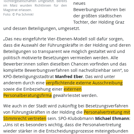
Tochtergesellschaften umgesetzt. Bereits
neues
im März wurden Richtlinien für den
Bewerbungsverfahren bei
Magistrat erlassen.
Foto: © Pia Schmikl
der größten städtischen
Tochter, der Holding Graz
und dessen Beteiligungen, umgesetzt.
„Das neu eingeführte Vier-Ebenen-Modell soll dafür sorgen,
dass die Auswahl der Führungskräfte in der Holding und deren
Beteiligungen so transparent wie möglich gestaltet wird und
politisch motivierte Besetzungen vermieden werden. Alle
Bewerber:innen sollen dieselben Chancen vorfinden und das
komplette Bewerbungsverfahren soll nachvollziehbar sein“, so
KPÖ-Beteiligungsstadtrat
Manfred Eber
. Das wird unter
anderem durch eine
verpflichtende externe Ausschreibung
sowie die Einbeziehung einer
externen
Personalberatungsfirma
gewährleistet werden.
Wie auch in der Stadt wird zukünftig bei Besetzungsverfahren
von Führungskräften in der Holding die
Personalvertretung mit
Stimmrecht vertreten
sein. SPÖ-Klubobmann
Michael Ehmann
:
„Uns ist es besonders wichtig, dass die Personalvertretung
wieder stärker in die Entscheidungsprozesse miteingebunden