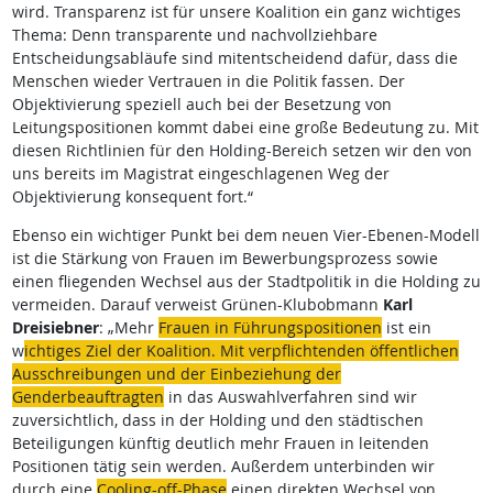
wird. Transparenz ist für unsere Koalition ein ganz wichtiges
Thema: Denn transparente und nachvollziehbare
Entscheidungsabläufe sind mitentscheidend dafür, dass die
Menschen wieder Vertrauen in die Politik fassen. Der
Objektivierung speziell auch bei der Besetzung von
Leitungspositionen kommt dabei eine große Bedeutung zu. Mit
diesen Richtlinien für den Holding-Bereich setzen wir den von
uns bereits im Magistrat eingeschlagenen Weg der
Objektivierung konsequent fort.“
Ebenso ein wichtiger Punkt bei dem neuen Vier-Ebenen-Modell
ist die Stärkung von Frauen im Bewerbungsprozess sowie
einen fliegenden Wechsel aus der Stadtpolitik in die Holding zu
vermeiden. Darauf verweist Grünen-Klubobmann
Karl
Dreisiebner
: „Mehr
Frauen in Führungspositionen
ist ein
w
ichtiges Ziel der Koalition. Mit verpflichtenden öffentlichen
Ausschreibungen und der Einbeziehung der
Genderbeauftragten
in das Auswahlverfahren sind wir
zuversichtlich, dass in der Holding und den städtischen
Beteiligungen künftig deutlich mehr Frauen in leitenden
Positionen tätig sein werden. Außerdem unterbinden wir
durch eine
Cooling-off-Phase
einen direkten Wechsel von