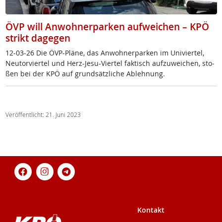
ÖVP will Anwohnerparken aufweichen – KPÖ
strikt dagegen
12-03-26 Die ÖVP-Plä­ne, das An­woh­ner­par­ken im Uni­vier­tel,
Neu­tor­vier­tel und Herz-Je­su-Vier­tel fak­tisch auf­zu­wei­chen, sto­
ßen bei der KPÖ auf grund­sätz­li­che Ab­leh­nung.
Veröffentlicht: 21. Juni 2023
Kontakt