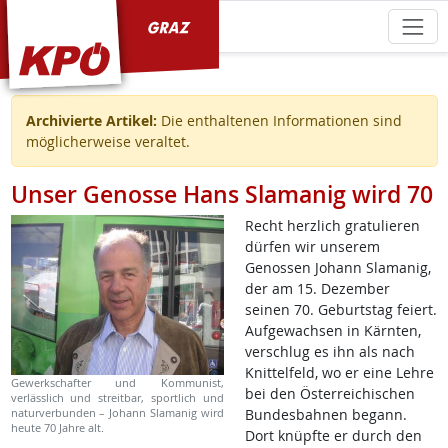
KPÖ Graz
Archivierte Artikel:
Die enthaltenen Informationen sind
möglicherweise veraltet.
Unser Genosse Hans Slamanig wird 70
Recht herzlich gratulieren
dürfen wir unserem
Genossen Johann Slamanig,
der am 15. Dezember
seinen 70. Geburtstag feiert.
Aufgewachsen in Kärnten,
verschlug es ihn als nach
Knittelfeld, wo er eine Lehre
Gewerkschafter und Kommunist,
bei den Österreichischen
verlässlich und streitbar, sportlich und
naturverbunden – Johann Slamanig wird
Bundesbahnen begann.
heute 70 Jahre alt.
Dort knüpfte er durch den