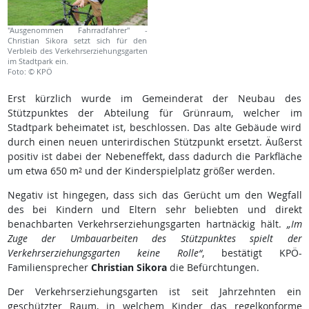
"Ausgenommen Fahrradfahrer" -
Christian Sikora setzt sich für den
Verbleib des Verkehrserziehungsgarten
im Stadtpark ein.
Foto: © KPÖ
Erst kürzlich wurde im Gemeinderat der Neubau des
Stützpunktes der Abteilung für Grünraum, welcher im
Stadtpark beheimatet ist, beschlossen. Das alte Gebäude wird
durch einen neuen unterirdischen Stützpunkt ersetzt. Äußerst
positiv ist dabei der Nebeneffekt, dass dadurch die Parkfläche
um etwa 650 m² und der Kinderspielplatz größer werden.
Negativ ist hingegen, dass sich das Gerücht um den Wegfall
des bei Kindern und Eltern sehr beliebten und direkt
benachbarten Verkehrserziehungsgarten hartnäckig hält.
„Im
Zuge der Umbauarbeiten des Stützpunktes spielt der
Verkehrserziehungsgarten keine Rolle“
, bestätigt KPÖ-
Familiensprecher
Christian Sikora
die Befürchtungen.
Der Verkehrserziehungsgarten ist seit Jahrzehnten ein
geschützter Raum, in welchem Kinder das regelkonforme