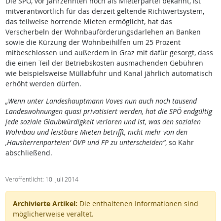
Die SPÖ, vor Jahrzehnten noch als Mieterpartei bekannt, ist
mitverantwortlich für das derzeit geltende Richtwertsystem,
das teilweise horrende Mieten ermöglicht, hat das
Verscherbeln der Wohnbauförderungsdarlehen an Banken
sowie die Kürzung der Wohnbeihilfen um 25 Prozent
mitbeschlossen und außerdem in Graz mit dafür gesorgt, dass
die einen Teil der Betriebskosten ausmachenden Gebühren
wie beispielsweise Müllabfuhr und Kanal jährlich automatisch
erhöht werden dürfen.
„Wenn unter Landeshauptmann Voves nun auch noch tausend
Landeswohnungen quasi privatisiert werden, hat die SPÖ endgültig
jede soziale Glaubwürdigkeit verloren und ist, was den sozialen
Wohnbau und leistbare Mieten betrifft, nicht mehr von den
‚Hausherrenparteien‘ ÖVP und FP zu unterscheiden“
, so Kahr
abschließend.
Veröffentlicht: 10. Juli 2014
Archivierte Artikel:
Die enthaltenen Informationen sind
möglicherweise veraltet.