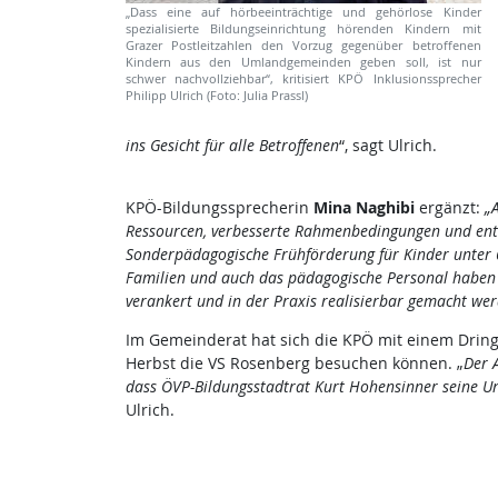
„Dass eine auf hörbeeinträchtige und gehörlose Kinder
spezialisierte Bildungseinrichtung hörenden Kindern mit
Grazer Postleitzahlen den Vorzug gegenüber betroffenen
Kindern aus den Umlandgemeinden geben soll, ist nur
schwer nachvollziehbar“, kritisiert KPÖ Inklusionssprecher
Philipp Ulrich (Foto: Julia Prassl)
ins Gesicht für alle Betroffenen
“, sagt Ulrich.
KPÖ-Bildungssprecherin
Mina Naghibi
ergänzt:
„
Ressourcen, verbesserte Rahmenbedingungen und ents
Sonderpädagogische Frühförderung für Kinder unter 6
Familien und auch das pädagogische Personal haben 
verankert und in der Praxis realisierbar gemacht wer
Im Gemeinderat hat sich die KPÖ mit einem Dringl
Herbst die VS Rosenberg besuchen können. „
Der 
dass ÖVP-Bildungsstadtrat Kurt Hohensinner seine Un
Ulrich.