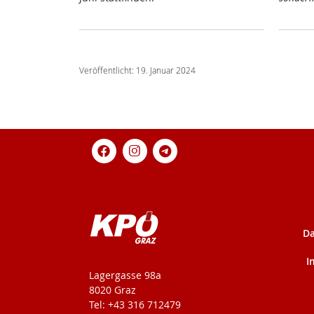
Veröffentlicht: 19. Januar 2024
Da
I
KPÖ-Steiermark
Lagergasse 98a
8020 Graz
Tel: +43 316 712479