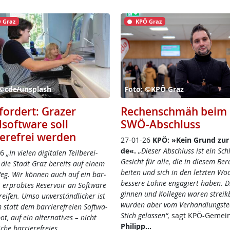
 Graz
KPÖ Graz
 ©cdc/unsplash
Foto: ©KPÖ Graz
fordert: Grazer
Rechenschmäh beim
lsoftware soll
SWÖ-Abschluss
ierefrei werden
27-01-26
KPÖ: »Kein Grund zur
de«.
„
Die­ser Ab­schluss ist ein Sch
26
„In vie­len di­gi­ta­len Teil­be­rei­
Ge­sicht für al­le, die in die­sem Be­r
 die Stadt Graz be­reits auf ei­nem
bei­ten und sich in den letz­ten Wo­
eg. Wir kön­nen auch auf ein bar­
bes­se­re Löh­ne en­ga­giert ha­ben. Di
rei er­prob­tes Re­ser­voir an Soft­wa­re
gin­nen und Kol­le­gen wa­ren st­reik­b
­rei­fen. Um­so un­ver­ständ­li­cher ist
wur­den aber vom Ver­hand­lungs­t
statt dem bar­rie­re­f­rei­en Soft­wa­
Stich ge­las­sen“,
sag­t K­PÖ-Ge­mein
bot, auf ein al­ter­na­ti­ves – nicht
Phi­l­ipp…
­che bar­rie­re­f­rei­es…