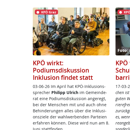
KPÖ Graz
KPÖ
Foto:
KPÖ wirkt:
KPÖ 
Podiumsdiskussion
Schu
Inklusion findet statt
barr
03-06-26 Im April ha­t K­PÖ-In­k­lu­si­ons­
17-03-
sp­re­cher
Phi­l­ipp Ul­rich
im Ge­mein­de­
chen ist
rat ei­ne Po­di­ums­dis­kus­si­on an­ge­regt,
gu­ten W
bei der Men­schen mit und auch oh­ne
rie­re­f­
Be­hin­de­run­gen al­les über die In­k­lu­si­
zu­rück­g
ons­zie­le der wahl­wer­ben­den Par­tei­en
es, wenn 
er­fah­ren kön­nen. Die­se wird nun am 8.
re­an­ge­
Ju­ni statt­fin­den.
son­der­li