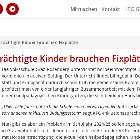
Mitmachen
Kontakt
KPÖ G
rächtigte Kinder brauchen Fixplätze
rächtigte Kinder brauchen Fixplä
Die Volksschule Graz-Rosenberg unterrichtet hörbeeinträchtigte,
vorbildlich inklusiven Setting. Der Unterricht findet bilingual i
statt und ermöglicht dadurch schon früh die gemeinsame Kommuni
profitiert man von einer langjährigen Zusammenarbeit mit dem F
einem heilpädagogischen Kindergarten, die sich beide im Haus b
„Über viele Jahre hat sich die Schule einen hervorragenden Ruf erarbeit
vorhandenen inklusiven Bildungssystem“
, sagt KPÖ-Inklusionssprech
Nun gibt es aber ein Problem: Im Schuljahr 2024/25 sollen sogena
in Graz wohnhaft sind – keinen Unterricht mehr an der VS Rosenb
mit Hörbeeinträchtigung, die aktuell den heilpädagogischen Kin