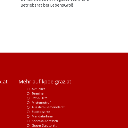
Be­triebs­rat bei Le­bens­Groß.
.at
Mehr auf kpoe-graz.at
Aktuelles
Termine
Rat & Hilfe
Mieternotruf
Aus dem Gemeinderat
Stadtbezirke
MandatarInnen
Kontakt/Adressen
Grazer Stadtblatt