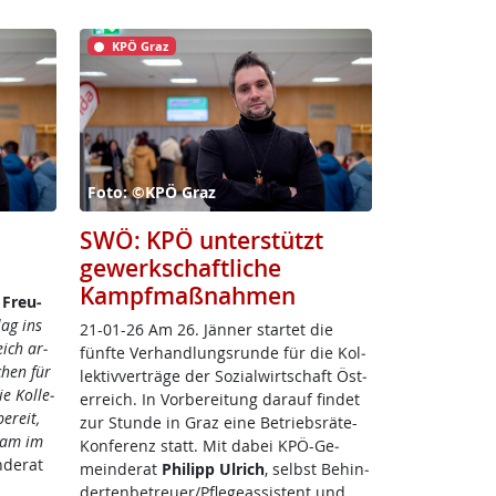
KPÖ Graz
Foto: ©KPÖ Graz
SWÖ: KPÖ unterstützt
gewerkschaftliche
Kampfmaßnahmen
 Freu­
lag ins
21-01-26 Am 26. Jän­ner star­tet die
eich ar­
fünf­te Ver­hand­lungs­run­de für die Kol­
chen für
lek­tiv­ver­trä­ge der So­zial­wirt­schaft Ös­t­
e Kol­le­
er­reich. In Vor­be­rei­tung dar­auf fin­det
e­reit,
zur Stun­de in Graz ei­ne Be­triebs­rä­te-
eam im
Kon­fe­renz statt. Mit da­bei KPÖ-Ge­
­de­rat
mein­de­rat
Phi­l­ipp Ul­rich
, selbst Be­hin­
der­ten­be­t­reu­er/Pf­le­geas­sis­tent und