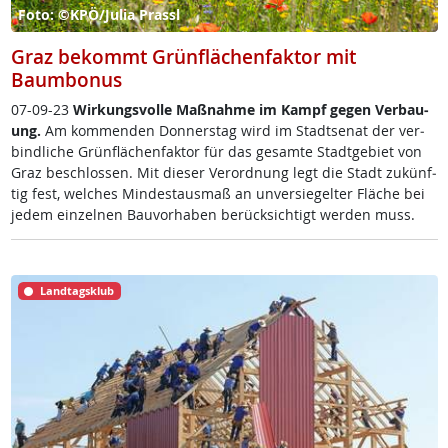
Foto: ©KPÖ/Julia Prassl
Graz bekommt Grünflächenfaktor mit
Baumbonus
07-09-23
Wir­kungs­vol­le Maß­nah­me im Kampf ge­gen Ver­bau­
ung.
Am kom­men­den Don­ners­tag wird im Stadt­se­nat der ver­
bind­li­che Grün­flächen­fak­tor für das ge­sam­te Stadt­ge­biet von
Graz be­sch­los­sen. Mit die­ser Ver­ord­nung legt die Stadt zu­künf­
tig fest, wel­ches Min­des­taus­maß an un­ver­sie­gel­ter Fläche bei
je­dem ein­zel­nen Bau­vor­ha­ben be­rück­sich­tigt wer­den muss.
Landtagsklub