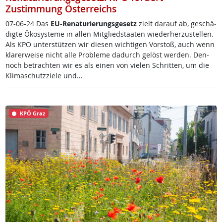
Zustimmung Österreichs
07-06-24 Das
EU-Re­na­tu­rie­rungs­ge­setz
zielt dar­auf ab, ge­schä­
d­ig­te Öko­sys­te­me in al­len Mit­g­lied­staa­ten wie­der­her­zu­s­tel­len.
Als KPÖ un­ter­stüt­zen wir die­sen wich­ti­gen Vor­stoß, auch wenn
kla­rer­wei­se nicht al­le Pro­b­le­me da­durch ge­löst wer­den. Den­
noch be­trach­ten wir es als ei­nen von vie­len Schrit­ten, um die
Kli­ma­schutz­zie­le und…
KPÖ Graz