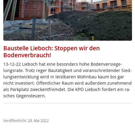
Baustelle Lieboch: Stoppen wir den
Bodenverbrauch!
13-12-22 Lie­boch hat ei­ne be­son­ders ho­he Bo­den­ver­sie­ge­
lungs­ra­te. Trotz re­ger Bau­tä­tig­keit und vor­an­sch­rei­ten­der Sied­
lungs­ent­wick­lung wird in leist­ba­ren Wohn­bau kaum bis gar
nicht in­ves­tiert. Öf­f­ent­li­cher Raum wird au­ßer­dem zu­neh­mend
als Park­platz zwe­ck­ent­f­rem­det. Die KPÖ Lie­boch for­dert ein ra­
sches Ge­gen­steu­ern.
Veröffentlicht: 20. Mai 2022