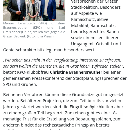
Versprechen der Grazer
Stadtkoalition. Besonders
auf Aspekte wie
Klimaschutz, aktive
Manuel Lenartitsch (SPÖ), Christine
Mobilität, Baumschutz,
Braunersreuther (KPÖ) und Karl
bedarfsgerechtes Bauen
Dreisiebner (Grüne) stellen sich gegen die
Grazer Bauwut. (Foto: Julia Prassl)
sowie einem sensibleren
Umgang mit Ortsbild und
Gebietscharakteristik legt man besonders wert.
„Wir sehen uns nicht in der Verpflichtung, Investoren zu erfreuen,
sondern wollen die Menschen, die in Graz leben, zufrieden stellen“
,
betont KPÖ-Klubobfrau
Christine Braunersreuther
bei einer
gemeinsamen Pressekonferenz der Stadtplanungssprecher der
SPÖ und Grünen.
Bei neuen Verfahren können diese Grundsätze gut umgesetzt
werden. Bei älteren Projekten, die zum Teil bereits vor vielen
Jahren gestartet wurden, sind die Eingriffsmöglichkeiten aber
zu einem großen Teil begrenzt. Zum einen gibt es eine 18-
monatige Frist für die Erstellung von Bebauungsplänen, zum
anderen bindet das rechtsstaatliche Prinzip an bereits