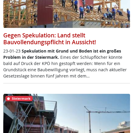
Gegen Spekulation: Land stellt
Bauvollendungspflicht in Aussicht!
23-01-23
Spe­ku­la­ti­on mit Grund und Bo­den ist ein gro­ßes
Pro­b­lem in der Stei­er­mark.
Ei­nes der Schlupflöcher könn­te
bald auf Druck der KPÖ hin ge­stopft wer­den: Wenn für ein
Grund­stück ei­ne Bau­be­wil­li­gung vor­liegt, muss nach ak­tu­el­ler
Ge­set­zes­la­ge bin­nen fünf Jah­ren mit dem…
Steiermark