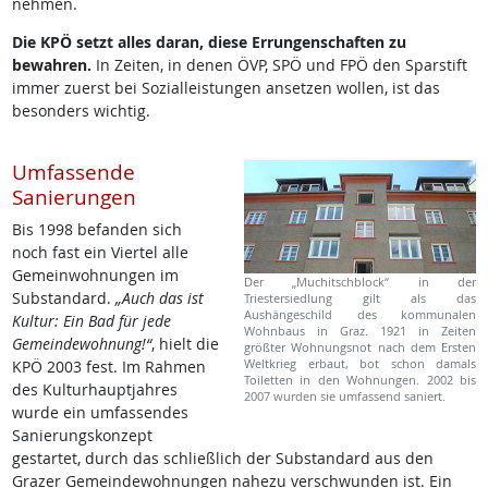
nehmen.
Die KPÖ setzt alles daran, diese Errungenschaften zu
bewahren.
In Zeiten, in denen ÖVP, SPÖ und FPÖ den Sparstift
immer zuerst bei Sozialleistungen ansetzen wollen, ist das
besonders wichtig.
Umfassende
Sanierungen
Bis 1998 befanden sich
noch fast ein Viertel alle
Gemeinwohnungen im
Der „Muchitschblock“ in der
Substandard.
„Auch das ist
Triestersiedlung gilt als das
Aushängeschild des kommunalen
Kultur: Ein Bad für jede
Wohnbaus in Graz. 1921 in Zeiten
Gemeindewohnung!“
, hielt die
größter Wohnungsnot nach dem Ersten
Weltkrieg erbaut, bot schon damals
KPÖ 2003 fest. Im Rahmen
Toiletten in den Wohnungen. 2002 bis
des Kulturhauptjahres
2007 wurden sie umfassend saniert.
wurde ein umfassendes
Sanierungskonzept
gestartet, durch das schließlich der Substandard aus den
Grazer Gemeindewohnungen nahezu verschwunden ist. Ein