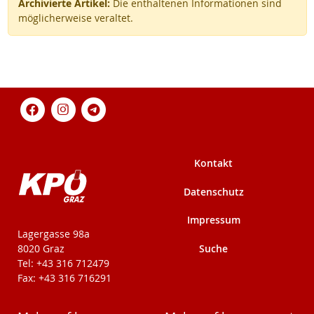
Archivierte Artikel:
Die enthaltenen Informationen sind
möglicherweise veraltet.
Kontakt
Datenschutz
Impressum
KPÖ-Steiermark
Lagergasse 98a
Suche
8020 Graz
Tel: +43 316 712479
Fax: +43 316 716291