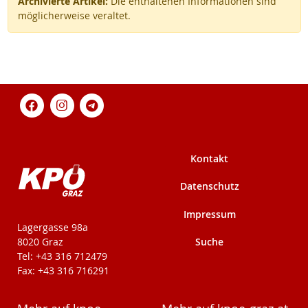
Archivierte Artikel:
Die enthaltenen Informationen sind
möglicherweise veraltet.
Kontakt
Datenschutz
Impressum
KPÖ-Steiermark
Lagergasse 98a
Suche
8020 Graz
Tel: +43 316 712479
Fax: +43 316 716291