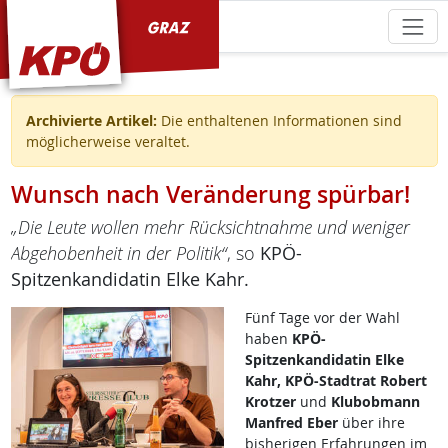
KPÖ Graz
Archivierte Artikel:
Die enthaltenen Informationen sind
möglicherweise veraltet.
Wunsch nach Veränderung spürbar!
„Die Leute wollen mehr Rücksichtnahme und weniger
Abgehobenheit in der Politik“
, so
KPÖ-
Spitzenkandidatin Elke Kahr.
Fünf Tage vor der Wahl
haben
KPÖ-
Spitzenkandidatin Elke
Kahr, KPÖ-Stadtrat Robert
Krotzer
und
Klubobmann
Manfred Eber
über ihre
bisherigen Erfahrungen im