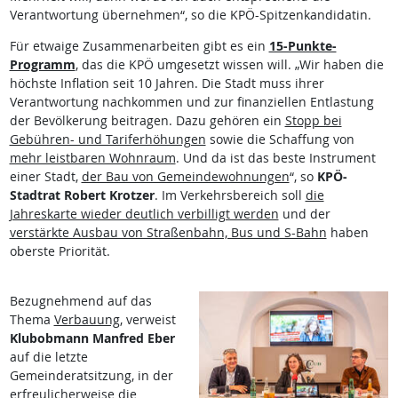
Verantwortung übernehmen“, so die KPÖ-Spitzenkandidatin.
Für etwaige Zusammenarbeiten gibt es ein
15-Punkte-
Programm
, das die KPÖ umgesetzt wissen will. „Wir haben die
höchste Inflation seit 10 Jahren. Die Stadt muss ihrer
Verantwortung nachkommen und zur finanziellen Entlastung
der Bevölkerung beitragen. Dazu gehören ein
Stopp bei
Gebühren- und Tariferhöhungen
sowie die Schaffung von
mehr leistbaren Wohnraum
. Und da ist das beste Instrument
einer Stadt,
der Bau von Gemeindewohnungen
“, so
KPÖ-
Stadtrat Robert Krotzer
. Im Verkehrsbereich soll
die
Jahreskarte wieder deutlich verbilligt werden
und der
verstärkte Ausbau von Straßenbahn, Bus und S-Bahn
haben
oberste Priorität.
Bezugnehmend auf das
Thema
Verbauung
, verweist
Klubobmann Manfred Eber
auf die letzte
Gemeinderatsitzung, in der
erfreulicherweise die