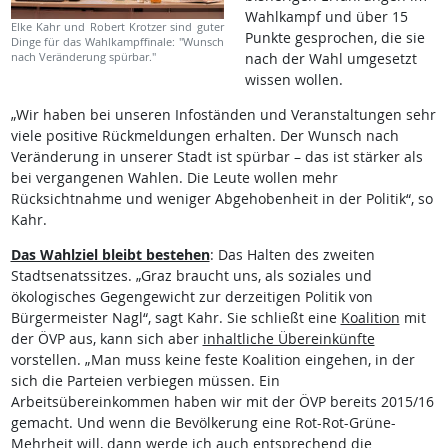
Wahlkampf und über 15
Elke Kahr und Robert Krotzer sind guter
Punkte gesprochen, die sie
Dinge für das Wahlkampffinale: "Wunsch
nach Veränderung spürbar."
nach der Wahl umgesetzt
wissen wollen.
„Wir haben bei unseren Infoständen und Veranstaltungen sehr
viele positive Rückmeldungen erhalten. Der Wunsch nach
Veränderung in unserer Stadt ist spürbar – das ist stärker als
bei vergangenen Wahlen. Die Leute wollen mehr
Rücksichtnahme und weniger Abgehobenheit in der Politik“, so
Kahr.
Das Wahlziel bleibt bestehen
: Das Halten des zweiten
Stadtsenatssitzes. „Graz braucht uns, als soziales und
ökologisches Gegengewicht zur derzeitigen Politik von
Bürgermeister Nagl“, sagt Kahr. Sie schließt eine
Koalition
mit
der ÖVP aus, kann sich aber
inhaltliche Übereinkünfte
vorstellen. „Man muss keine feste Koalition eingehen, in der
sich die Parteien verbiegen müssen. Ein
Arbeitsübereinkommen haben wir mit der ÖVP bereits 2015/16
gemacht. Und wenn die Bevölkerung eine Rot-Rot-Grüne-
Mehrheit will, dann werde ich auch entsprechend die