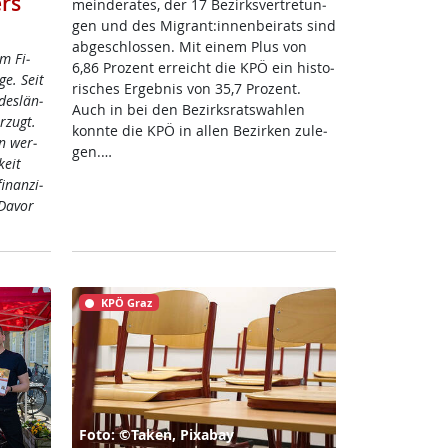
rs
mein­de­ra­tes, der 17 Be­zirks­ver­t­re­tun­
gen und des Mi­grant:in­nen­bei­rats sind
ab­ge­sch­los­sen. Mit ei­nem Plus von
im Fi­
6,86 Pro­zent er­reicht die KPÖ ein his­to­
ge. Seit
ri­sches Er­geb­nis von 35,7 Pro­zent.
des­län­
Auch in bei den Be­zirks­rats­wah­len
r­zugt.
konn­te die KPÖ in al­len Be­zir­ken zu­le­
en wer­
gen.…
keit
­nan­zi­
Da­vor
KPÖ Graz
Foto: ©Taken, Pixabay