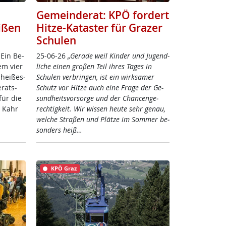
Gemeinderat: KPÖ fordert
ißen
Hitze-Kataster für Grazer
Schulen
 Ein Be­
25-06-26
„Ge­ra­de weil Kin­der und Ju­gend­
em vier
li­che ei­nen gro­ßen Teil ih­res Ta­ges in
hei­ßes­
Schu­len ver­brin­gen, ist ein wirk­sa­mer
­rats­
Schutz vor Hit­ze auch ei­ne Fra­ge der Ge­
ür die
sund­heits­vor­sor­ge und der Chan­cen­ge­
ke Kahr
rech­tig­keit. Wir wis­sen heu­te sehr ge­nau,
wel­che Stra­ßen und Plät­ze im Som­mer be­
son­ders heiß…
KPÖ Graz