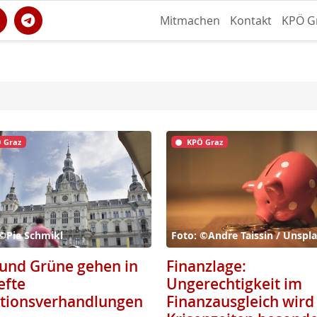
Mitmachen
Kontakt
KPÖ G
 Graz
KPÖ Graz
 ©Pia Schmikl
Foto: ©Andre Taissin / Unspl
und Grüne gehen in
Finanzlage:
efte
Ungerechtigkeit im
itionsverhandlungen
Finanzausgleich wird 