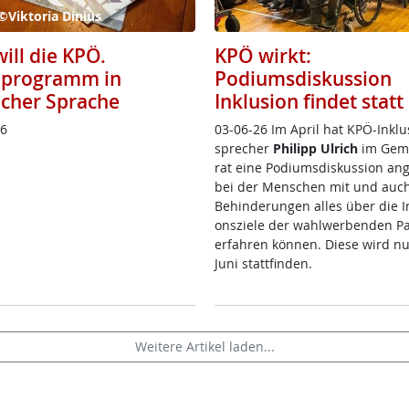
©Viktoria Dinius
ill die KPÖ.
KPÖ wirkt:
programm in
Podiumsdiskussion
acher Sprache
Inklusion findet statt
26
03-06-26 Im April ha­t K­PÖ-In­k­lu­
sp­re­cher
Phi­l­ipp Ul­rich
im Ge­m
rat ei­ne Po­di­ums­dis­kus­si­on an­g
bei der Men­schen mit und auch
Be­hin­de­run­gen al­les über die In­
ons­zie­le der wahl­wer­ben­den Par
er­fah­ren kön­nen. Die­se wird n
Ju­ni statt­fin­den.
Weitere Artikel laden...