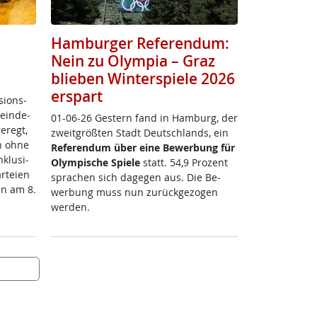
Hamburger Referendum:
Nein zu Olympia – Graz
blieben Winterspiele 2026
erspart
si­ons­
ein­de­
01-06-26 Ges­tern fand in Ham­burg, der
e­regt,
zweit­größ­ten Stadt Deut­sch­lands, ein
 oh­ne
Re­fe­ren­dum über ei­ne Be­wer­bung für
k­lu­si­
Olym­pi­sche Spie­le
statt. 54,9 Pro­zent
­tei­en
spra­chen sich da­ge­gen aus. Die Be­
un am 8.
wer­bung muss nun zu­rück­ge­zo­gen
wer­den.