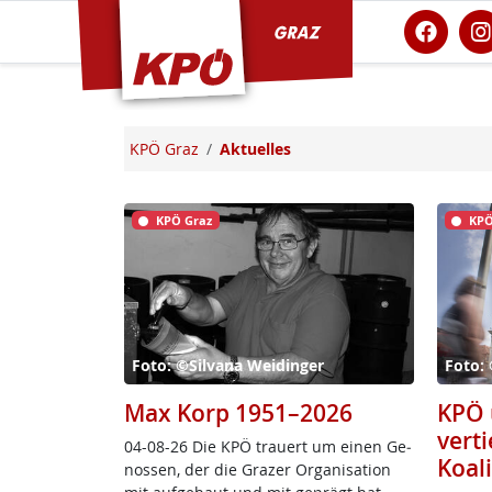
KPÖ Graz
KPÖ Graz
Aktuelles
KPÖ Graz
KPÖ
Foto: ©Silvana Weidinger
Foto:
Max Korp 1951–2026
KPÖ 
verti
04-08-26 Die KPÖ trau­ert um ei­nen Ge­
Koal
nos­sen, der die Gra­zer Or­ga­ni­sa­ti­on