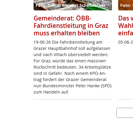
Foto: ©ÖBB/Andreas Scheiblecker
Foto: 
Gemeinderat: ÖBB-
Das w
Fahrdienstleitung in Graz
Wahl
muss erhalten bleiben
einf
19-06-26 Die Fahr­di­enst­lei­tung am
05-06-
Gra­zer Haupt­bahn­hof soll auf­ge­las­sen
und nach Vil­lach über­sie­delt wer­den:
Für Graz, wür­de das ei­nen mas­si­ven
Rück­schritt be­deu­ten. 34 Ar­beits­plät­ze
sind in Ge­fahr. Nach ei­nem KPÖ-An­
trag for­dert der Gra­zer Ge­mein­de­rat
nun Bun­des­mi­nis­ter Pe­ter Han­ke (SPÖ)
zum Han­deln auf.