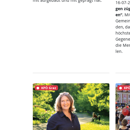
mit auf­ge­baut und mit ge­prägt hat.
16-07-
gen zü­g
en“.
Mit
Ge­mein­
den, da
höchs­te
Ge­gen­e
die Men
len.
KPÖ Graz
KPÖ