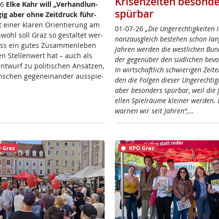
Krisenzeiten besonde
26
El­ke Kahr will „Ver­hand­lun­
spürbar
­ig aber oh­ne Zeit­druck füh­r­
 ei­ner kla­ren Ori­en­tie­rung am
01-07-26
„Die Un­ge­rech­tig­kei­ten 
wohl soll Graz so ge­stal­tet wer­
nanz­aus­g­leich be­ste­hen schon lan­
ss ein gu­tes Zu­sam­men­le­ben
Jah­ren wer­den die west­li­chen Bun­
n Stel­len­wert hat – auch als
der ge­gen­über den süd­li­chen be­vo
nt­wurf zu po­li­ti­schen An­sät­zen,
In wirt­schaft­lich schwie­ri­gen Zei­t
­schen ge­gen­ein­an­der aus­spie­
den die Fol­gen die­ser Un­ge­rech­tig­
aber be­son­ders spür­bar, weil die fi
el­len Spiel­räu­me klei­ner wer­den. 
war­nen wir seit Jah­ren“,
…
 Graz
KPÖ Graz