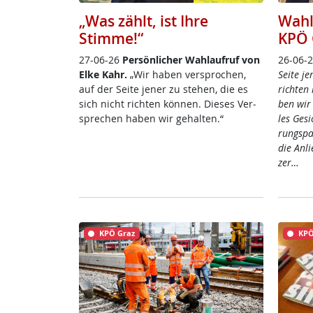
„Was zählt, ist Ihre
Wahl
Stimme!“
KPÖ 
27-06-26
Per­sön­li­cher Wahl­auf­ruf von
26-06-
El­ke Kahr.
„Wir ha­ben ver­spro­chen,
Sei­te je
auf der Sei­te je­ner zu ste­hen, die es
rich­ten 
sich nicht rich­ten kön­nen. Die­ses Ver­
ben wir 
sp­re­chen ha­ben wir ge­hal­ten.“
les Ge­s
rung­s­p
die An­l
zer…
KPÖ Graz
KPÖ