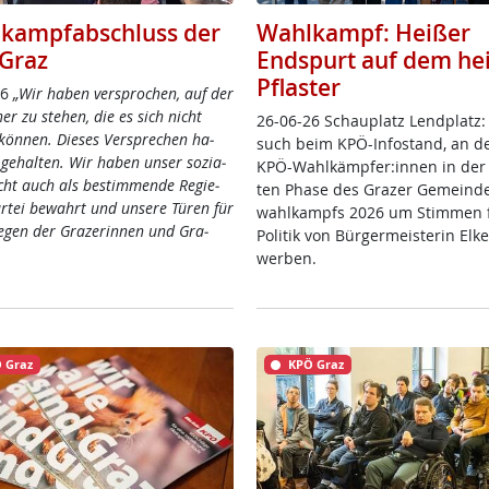
kampfabschluss der
Wahlkampf: Heißer
Graz
Endspurt auf dem he
Pflaster
26
„Wir ha­ben ver­spro­chen, auf der
­ner zu ste­hen, die es sich nicht
26-06-26 Schau­platz Lend­platz:
kön­nen. Die­ses Ver­sp­re­chen ha­
such beim KPÖ-In­fo­stand, an d
ge­hal­ten. Wir ha­ben un­ser so­zia­
KPÖ-Wahl­kämp­fer:in­nen in der 
icht auch als be­stim­men­de Re­gie­
ten Pha­se des Gra­zer Ge­mein­de
ar­tei be­wahrt und un­se­re Tü­ren für
wahl­kampfs 2026 um Stim­men f
ie­gen der Gra­ze­rin­nen und Gra­
Po­li­tik von Bür­ger­meis­te­rin El­
wer­ben.
 Graz
KPÖ Graz