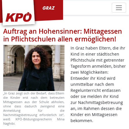
KPÖ Graz
Auftrag an Hohensinner: Mittagessen
in Pflichtschulen allen ermöglichen!
In Graz haben Eltern, die ihr
Kind in einer städtischen
Pflichtschule mit getrennter
Tagesform anmelden, bisher
zwei Möglichkeiten:
Entweder ihr Kind wird
unmittelbar nach dem
Regelunterricht entlassen
„In Graz zeigt sich der Bedarf, dass Eltern
oder sie melden ihr Kind
die Kinder erst nach dem betreuten
Mittagsessen aus der Schule abholen,
zur Nachmittagsbetreuung
ohne dass dadurch zwingend eine
an, im Rahmen dessen die
Anmeldung für die
Kinder ein Mittagsessen
Nachmittagsbetreuung erforderlich ist“,
weiß KPÖ-Bildungssprecherin Mina
bekommen.
Naghibi.