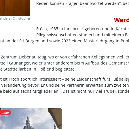
Reden können Fragen beantwortet werden“, be
Werd
inderat Christopher
Fröch, 1985 in Innsbruck geboren und in Kärnt
Pflegewissenschaften studiert und mit einem B
t an der FH Burgenland sowie 2023 einen Masterlehrgang in Public
 Zentrum Liebenau tätig, wo er von erfahrenen Kolleg:innen viel l
dtteil Grünanger, wo er unter anderem beim Aufbau des Gemeinsch
 Stadtteilarbeit in Floßlend begleitete.
 ist Fröch sportlich interessiert – seine Leidenschaft fürs Fußballs
 Veränderung bevor: Er und seine Partnerin erwarten zum zweite
bald auf sechs Mitglieder an. „Das ist nicht nur viel Trubel, sonder
 Graz