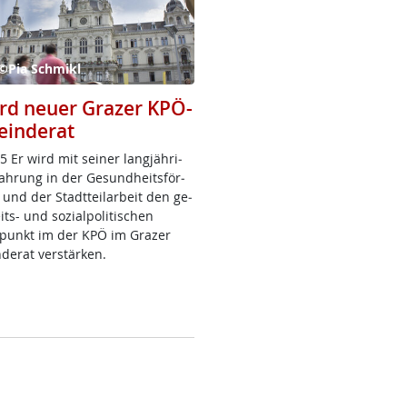
 ©Pia Schmikl
ird neuer Grazer KPÖ-
inderat
 Er wird mit sei­ner lang­jäh­ri­
ah­rung in der Ge­sund­heits­för­
und der Stadt­teil­ar­beit den ge­
ts- und so­zial­po­li­ti­schen
punkt im der KPÖ im Gra­zer
de­rat ver­stär­ken.