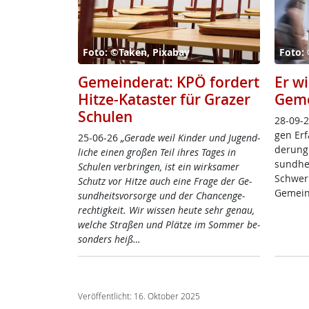
Foto: ©Taken, Pixabay
Foto:
Gemeinderat: KPÖ fordert
Er w
Hitze-Kataster für Grazer
Geme
Schulen
28-09-25
gen Er­f
25-06-26
„Ge­ra­de weil Kin­der und Ju­gend­
de­rung 
li­che ei­nen gro­ßen Teil ih­res Ta­ges in
sund­hei
Schu­len ver­brin­gen, ist ein wirk­sa­mer
Schwer­
Schutz vor Hit­ze auch ei­ne Fra­ge der Ge­
Ge­mein­
sund­heits­vor­sor­ge und der Chan­cen­ge­
rech­tig­keit. Wir wis­sen heu­te sehr ge­nau,
wel­che Stra­ßen und Plät­ze im Som­mer be­
son­ders heiß…
Veröffentlicht: 16. Oktober 2025