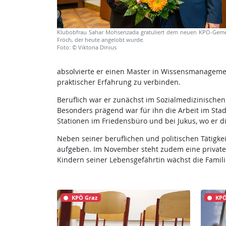
Klubobfrau Sahar Mohsenzada gratuliert dem neuen KPÖ-Geme
Fröch, der heute angelobt wurde.
Foto: © Viktoria Dinius
absolvierte er einen Master in Wissensmanagemen
praktischer Erfahrung zu verbinden.
Beruflich war er zunächst im Sozialmedizinischen
Besonders prägend war für ihn die Arbeit im Sta
Stationen im Friedensbüro und bei Jukus, wo er die
Neben seiner beruflichen und politischen Tätigkeit
aufgeben. Im November steht zudem eine private
Kindern seiner Lebensgefährtin wächst die Familie 
KPÖ Graz
KPÖ