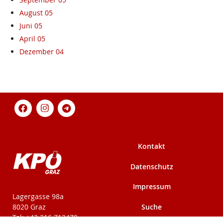
August 05
Juni 05
April 05
Dezember 04
Kontakt
Datenschutz
Impressum
KPÖ-Steiermark
Lagergasse 98a
Suche
8020 Graz
Tel: +43 316 712479