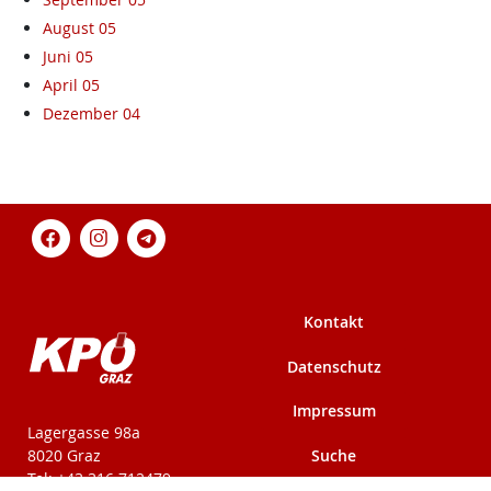
August 05
Juni 05
April 05
Dezember 04
Kontakt
Datenschutz
Impressum
KPÖ-Steiermark
Lagergasse 98a
Suche
8020 Graz
Tel: +43 316 712479