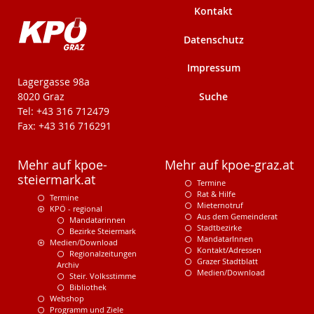
Kontakt
Datenschutz
Impressum
KPÖ-Steiermark
Lagergasse 98a
Suche
8020 Graz
Tel: +43 316 712479
Fax: +43 316 716291
Mehr auf kpoe-
Mehr auf kpoe-graz.at
steiermark.at
Termine
Rat & Hilfe
Termine
Mieternotruf
KPÖ - regional
Aus dem Gemeinderat
Mandatarinnen
Stadtbezirke
Bezirke Steiermark
MandatarInnen
Medien/Download
Kontakt/Adressen
Regionalzeitungen
Grazer Stadtblatt
Archiv
Medien/Download
Steir. Volksstimme
Bibliothek
Webshop
Programm und Ziele