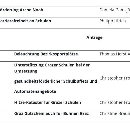
örderung Arche Noah
Daniela Gamsjä
arrierefreiheit an Schulen
Philipp Ulrich
Anträge
Beleuchtung Bezirkssportplätze
Thomas Horst A
Unterstützung Grazer Schulen bei der
Umsetzung
Christopher Fr
gesundheitsförderlicher Schulbuffets und
Automatenangebote
Hitze-Kataster für Grazer Schulen
Christopher Fr
Graz Gutschein auch für Bühnen Graz
Christine Brau