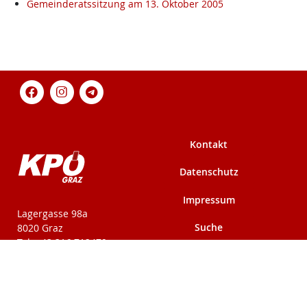
Gemeinderatssitzung am 13. Oktober 2005
Kontakt
Datenschutz
Impressum
KPÖ-Steiermark
Lagergasse 98a
Suche
8020 Graz
Tel: +43 316 712479
Fax: +43 316 716291
Mehr auf kpoe-
Mehr auf kpoe-graz.at