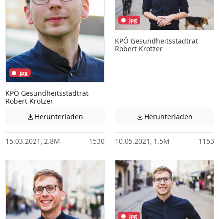
jpg
KPÖ Gesundheitsstadtrat
Robert Krotzer
jpg
KPÖ Gesundheitsstadtrat
Robert Krotzer
Achtung: Diese Datei enthält unter Umstä
Achtung:
Herunterladen
Herunterladen


15.03.2021, 2.8M
1530
10.05.2021, 1.5M
1153
jpg