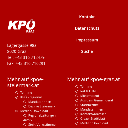
Kontakt
Datenschutz
Impressum
KPÖ-Steiermark
Lagergasse 98a
Suche
8020 Graz
Tel: +43 316 712479
Fax: +43 316 716291
Mehr auf kpoe-
Mehr auf kpoe-graz.at
steiermark.at
Termine
Rat & Hilfe
Termine
Mieternotruf
KPÖ - regional
Aus dem Gemeinderat
Mandatarinnen
Stadtbezirke
Bezirke Steiermark
MandatarInnen
Medien/Download
Kontakt/Adressen
Regionalzeitungen
Grazer Stadtblatt
Archiv
Medien/Download
Steir. Volksstimme