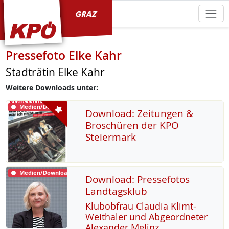
KPÖ Graz
Pressefoto Elke Kahr
Stadträtin Elke Kahr
Weitere Downloads unter:
Medien/Download
Download: Zeitungen &
Broschüren der KPÖ
Steiermark
Medien/Download
Download: Pressefotos
Landtagsklub
Klu­b­ob­frau Clau­dia Klimt-
Weitha­ler und Ab­ge­ord­ne­ter
Alex­an­der Me­linz