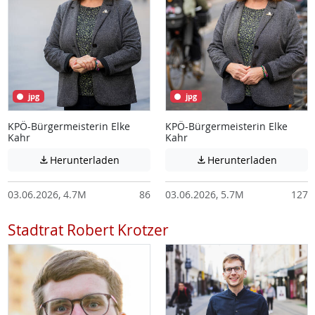
jpg
jpg
KPÖ-Bürgermeisterin Elke
KPÖ-Bürgermeisterin Elke
Kahr
Kahr
Achtung: Diese Datei enthält unter Umstä
Achtung:
Herunterladen
Herunterladen


03.06.2026, 4.7M
86
03.06.2026, 5.7M
127
Stadtrat Robert Krotzer