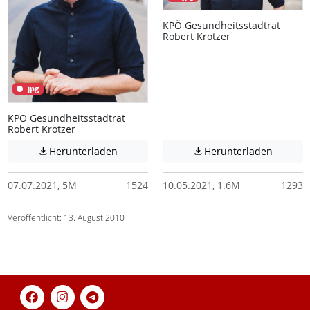
KPÖ Gesundheitsstadtrat
Robert Krotzer
jpg
KPÖ Gesundheitsstadtrat
Robert Krotzer
Achtung: Diese Datei enthält unter Umstä
Achtung:
Herunterladen
Herunterladen


07.07.2021, 5M
1524
10.05.2021, 1.6M
1293
Veröffentlicht: 13. August 2010