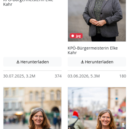
Kahr
jpg
KPÖ-Bürgermeisterin Elke
Kahr
Achtung: Diese Datei enthält unter Umstä
Achtung:
Herunterladen
Herunterladen


30.07.2025, 3.2M
374
03.06.2026, 5.3M
180