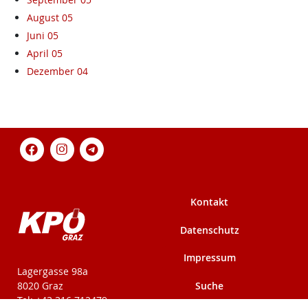
August 05
Juni 05
April 05
Dezember 04
Kontakt
Datenschutz
Impressum
KPÖ-Steiermark
Lagergasse 98a
Suche
8020 Graz
Tel: +43 316 712479