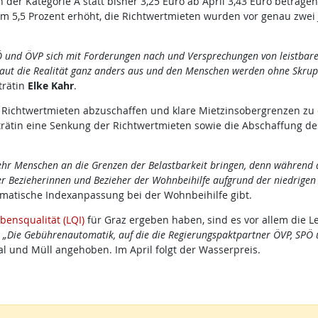
er Kategorie A statt bisher 3,25 Euro ab April 3,43 Euro betragen
m 5,5 Prozent erhöht, die Richtwertmieten wurden vor genau zwei
Ö und ÖVP sich mit Forderungen nach und Versprechungen von leistbar
aut die Realität ganz anders aus und den Menschen werden ohne Skrupe
trätin
Elke Kahr
.
ie Richtwertmieten abzuschaffen und klare Mietzinsobergrenzen zu 
trätin eine Senkung der Richtwertmieten sowie die Abschaffung de
hr Menschen an die Grenzen der Belastbarkeit bringen, denn während 
r Bezieherinnen und Bezieher der Wohnbeihilfe aufgrund der niedrige
omatische Indexanpassung bei der Wohnbeihilfe gibt.
bensqualität (LQI)
für Graz ergeben haben, sind es vor allem die 
.
„Die Gebührenautomatik, auf die die Regierungspaktpartner ÖVP, SPÖ un
al und Müll angehoben. Im April folgt der Wasserpreis.