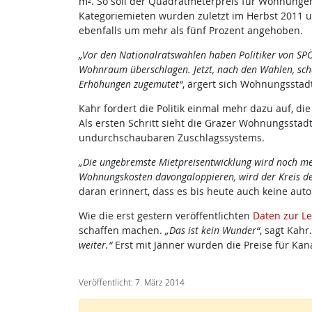
m². So soll der Quadratmeterpreis für Wohnungen d
Kategoriemieten wurden zuletzt im Herbst 2011 u
ebenfalls um mehr als fünf Prozent angehoben.
„Vor den Nationalratswahlen haben Politiker von SP
Wohnraum überschlagen. Jetzt, nach den Wahlen, sch
Erhöhungen zugemutet“
, ärgert sich Wohnungsstad
Kahr fordert die Politik einmal mehr dazu auf, d
Als ersten Schritt sieht die Grazer Wohnungsstad
undurchschaubaren Zuschlagssystems.
„Die ungebremste Mietpreisentwicklung wird noch me
Wohnungskosten davongaloppieren, wird der Kreis de
daran erinnert, dass es bis heute auch keine aut
Wie die erst gestern veröffentlichten
Daten zur Le
schaffen machen.
„Das ist kein Wunder“
, sagt Kahr
weiter.“
Erst mit Jänner wurden die Preise für Kan
Veröffentlicht: 7. März 2014