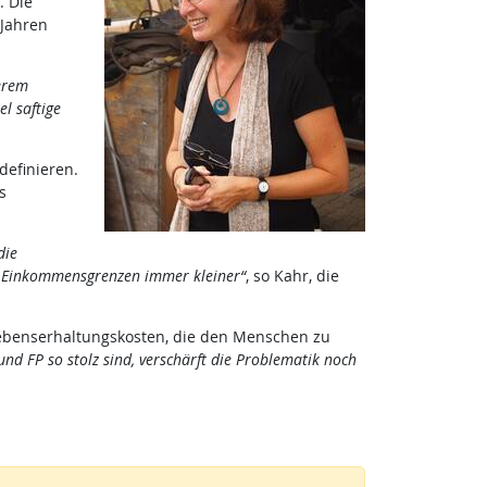
. Die
 Jahren
erem
l saftige
definieren.
s
die
n Einkommensgrenzen immer kleiner“
, so Kahr, die
Lebenserhaltungskosten, die den Menschen zu
d FP so stolz sind, verschärft die Problematik noch