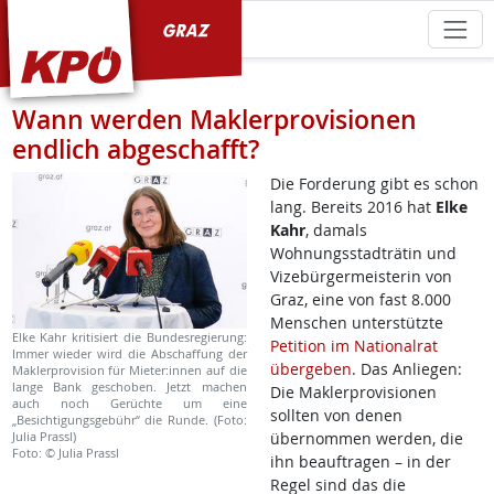
KPÖ Graz
Wann werden Maklerprovisionen
endlich abgeschafft?
Die Forderung gibt es schon
lang. Bereits 2016 hat
Elke
Kahr
, damals
Wohnungsstadträtin und
Vizebürgermeisterin von
Graz, eine von fast 8.000
Menschen unterstützte
Elke Kahr kritisiert die Bundesregierung:
Petition im Nationalrat
Immer wieder wird die Abschaffung der
übergeben
. Das Anliegen:
Maklerprovision für Mieter:innen auf die
lange Bank geschoben. Jetzt machen
Die Maklerprovisionen
auch noch Gerüchte um eine
sollten von denen
„Besichtigungsgebühr“ die Runde. (Foto:
Julia Prassl)
übernommen werden, die
Foto: © Julia Prassl
ihn beauftragen – in der
Regel sind das die