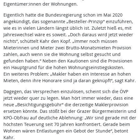
Eigentümer:innen der Wohnungen.
Eigentlich hatte die Bundesregierung schon im Mai 2020
angekündigt, das sogenannte „Besteller-Prinzip“ einzuführen,
wie es in vielen Ländern längst üblich ist. Zuletzt hieß es, mit
Jahreswechsel wäre es soweit. „Doch daraus wird jetzt wieder
nichts“, schüttelt Kahr den Kopf. „Immer noch müssen
Mieterinnen und Mieter zwei Brutto-Monatsmieten Provision
zahlen, auch wenn sie die Wohnung selbst gesucht und
gefunden haben.“ Neben den Kautionen sind die Provisionen
ein Hauptgrund für die hohen Wohnungseinstiegskosten.
Ein weiteres Problem: „Makler haben ein Interesse an hohen
Mieten, denn ihre Honorare sind ja daran geknüpft“, sagt Kahr.
Dagegen, das Versprechen einzulösen, scheint sich die ÖVP
jetzt wieder quer zu legen. Man hört immer wieder, dass eine
neue „Besichtigungsgebühr“ die derzeitige Maklerprovision
ersetzen könnte. Das stößt bei der Grazer Bürgermeisterin und
KPÖ-Obfrau auf deutliche Ablehnung: „Wir sind gerade mit der
höchsten Teuerung seit 70 Jahren konfrontiert. Gerade beim
Wohnen wären Entlastungen ein Gebot der Stunde“, betont
Kahr.