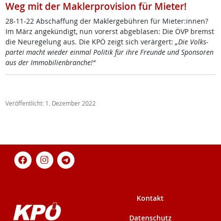
Weg mit der Maklerprovision für Mieter!
28-11-22 Ab­schaf­fung der Mak­ler­ge­büh­ren für Mie­ter:in­nen?
Im März an­ge­kün­digt, nun vo­r­erst ab­ge­bla­sen: Die ÖVP bremst
die Neu­re­ge­lung aus. Die KPÖ zeigt sich ver­är­gert:
„Die Volk­s­
par­tei macht wie­der ein­mal Po­li­tik für ih­re Freun­de und Spon­so­ren
aus der Im­mo­bi­li­en­bran­che!“
Veröffentlicht: 1. Dezember 2022
Kontakt
Datenschutz