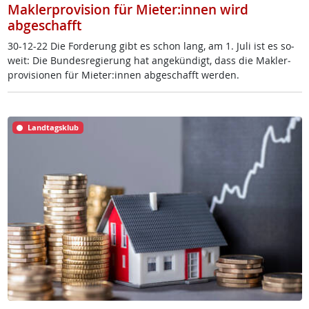
Maklerprovision für Mieter:innen wird
abgeschafft
30-12-22 Die For­de­rung gibt es schon lang, am 1. Ju­li ist es so­
weit: Die Bun­des­re­gie­rung hat an­ge­kün­digt, dass die Mak­ler­
pro­vi­sio­nen für Mie­ter:in­nen ab­ge­schafft wer­den.
Landtagsklub