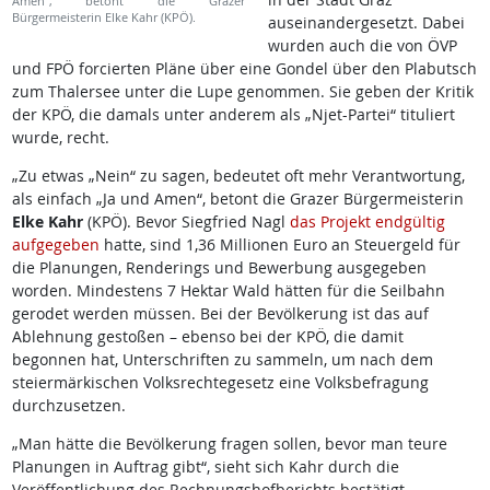
Amen“, betont die Grazer
Bürgermeisterin Elke Kahr (KPÖ).
auseinandergesetzt. Dabei
wurden auch die von ÖVP
und FPÖ forcierten Pläne über eine Gondel über den Plabutsch
zum Thalersee unter die Lupe genommen. Sie geben der Kritik
der KPÖ, die damals unter anderem als „Njet-Partei“ tituliert
wurde, recht.
„Zu etwas „Nein“ zu sagen, bedeutet oft mehr Verantwortung,
als einfach „Ja und Amen“, betont die Grazer Bürgermeisterin
Elke Kahr
(KPÖ). Bevor Siegfried Nagl
das Projekt endgültig
aufgegeben
hatte, sind 1,36 Millionen Euro an Steuergeld für
die Planungen, Renderings und Bewerbung ausgegeben
worden. Mindestens 7 Hektar Wald hätten für die Seilbahn
gerodet werden müssen. Bei der Bevölkerung ist das auf
Ablehnung gestoßen – ebenso bei der KPÖ, die damit
begonnen hat, Unterschriften zu sammeln, um nach dem
steiermärkischen Volksrechtegesetz eine Volksbefragung
durchzusetzen.
„Man hätte die Bevölkerung fragen sollen, bevor man teure
Planungen in Auftrag gibt“, sieht sich Kahr durch die
Veröffentlichung des Rechnungshofberichts bestätigt.