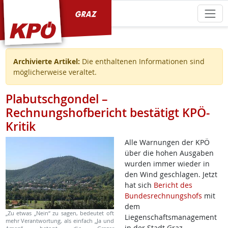
KPÖ Graz
Archivierte Artikel:
Die enthaltenen Informationen sind
möglicherweise veraltet.
Plabutschgondel –
Rechnungshofbericht bestätigt KPÖ-
Kritik
Alle Warnungen der KPÖ
über die hohen Ausgaben
wurden immer wieder in
den Wind geschlagen. Jetzt
hat sich
Bericht des
Bundesrechnungshofs
mit
dem
„Zu etwas „Nein“ zu sagen, bedeutet oft
Liegenschaftsmanagement
mehr Verantwortung, als einfach „Ja und
in der Stadt Graz