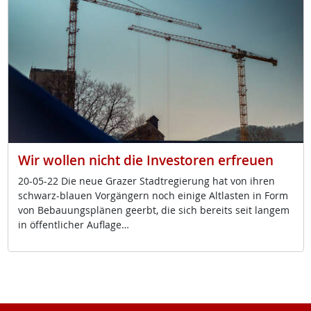
Wir wollen nicht die Investoren erfreuen
20-05-22 Die neue Gra­zer Stadt­re­gie­rung hat von ih­ren
schwarz-blau­en Vor­gän­gern noch ei­ni­ge Alt­las­ten in Form
von Be­bau­ungs­plä­nen ge­erbt, die sich be­reits seit lan­gem
in öf­f­ent­li­cher Aufla­ge…