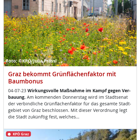
Foto: ©KPÖ/Julia Prassl
Graz bekommt Grünflächenfaktor mit
Baumbonus
04-07-23
Wir­kungs­vol­le Maß­nah­me im Kampf ge­gen Ver­
bau­ung.
Am kom­men­den Don­ners­tag wird im Stadt­se­nat
der ver­bind­li­che Grün­flächen­fak­tor für das ge­sam­te Stadt­
ge­biet von Graz be­sch­los­sen. Mit die­ser Ver­ord­nung legt
die Stadt zu­künf­tig fest, wel­ches…
KPÖ Graz