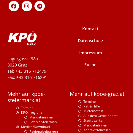
Kontakt
Datenschutz
Impressum
KPÖ-Steiermark
Lagergasse 98a
Suche
8020 Graz
Tel: +43 316 712479
Fax: +43 316 716291
Mehr auf kpoe-
Mehr auf kpoe-graz.at
steiermark.at
Termine
Rat & Hilfe
Termine
Mieternotruf
KPÖ - regional
Aus dem Gemeinderat
Mandatarinnen
Stadtbezirke
Bezirke Steiermark
MandatarInnen
Medien/Download
Kontakt/Adressen
Regionalzeitungen