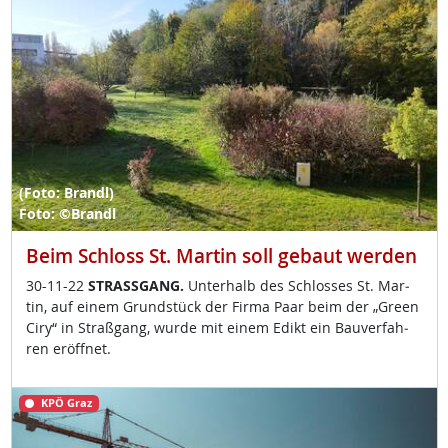
(Foto: Brandl)
Foto: ©Brandl
Beim Schloss St. Martin soll gebaut werden
30-11-22
STRASS­GANG.
Un­ter­halb des Sch­los­ses St. Mar­
tin, auf ei­nem Grund­stück der Fir­ma Paar beim der „Gre­en
Ciry“ in Straß­gang, wur­de mit ei­nem Edikt ein Bau­ver­fah­
ren er­öff­net.
KPÖ Graz