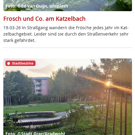
Foto: ©Ed van Duijn, unsplash
Frosch und Co. am Katzelbach
19-03-26 In Straß­gang wan­dern die Frö­sche je­des Jahr im Kat­
zel­bach­ge­biet. Lei­der sind sie durch den Stra­ßen­ver­kehr sehr
stark ge­fähr­det.
Stadtbezirke
Foto: ©Stadt Graz/Gradwohl