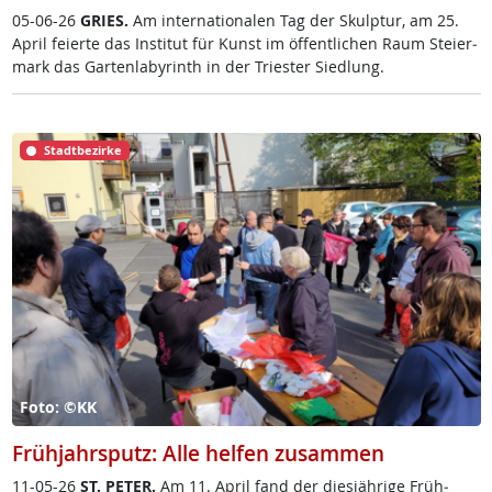
05-06-26
GRIES.
Am in­ter­na­tio­na­len Tag der Skulp­tur, am 25.
April fei­er­te das In­sti­tut für Kunst im öf­f­ent­li­chen Raum Stei­er­
mark das Gar­ten­la­byrinth in der Tri­es­ter Sied­lung.
Stadtbezirke
Foto: ©KK
Frühjahrsputz: Alle helfen zusammen
11-05-26
ST. PE­TER.
Am 11. April fand der dies­jäh­ri­ge Früh­