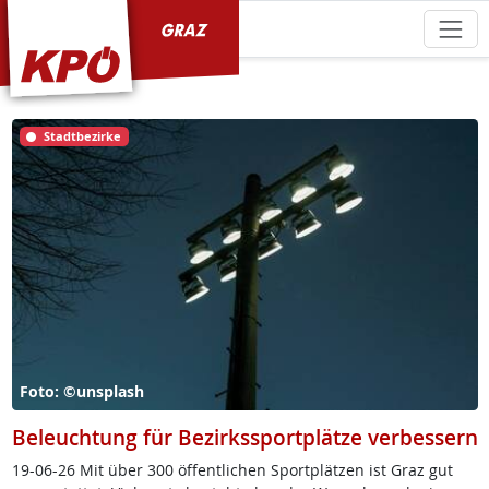
KPÖ Graz
Stadtbezirke
Foto: ©unsplash
Beleuchtung für Bezirkssportplätze verbessern
19-06-26 Mit über 300 öf­f­ent­li­chen Sport­plät­zen ist Graz gut