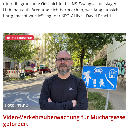
über die grau­sa­me Ge­schich­te des NS-Zwangs­ar­beits­la­gers
Lie­benau auf­klä­ren und sicht­bar ma­chen, was lan­ge un­sicht­
bar ge­macht wur­de“, sagt der KPÖ-Ak­ti­vist Da­vid Er­hold.
Stadtbezirke
Foto: ©KPÖ
Video-Verkehrsüberwachung für Muchargasse
gefordert