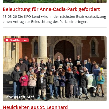
Beleuchtung für Anna-Čadia-Park gefordert
13-03-26 Die KPÖ-Lend wird in der nächs­ten Be­zirks­rats­sit­zung
ei­nen An­trag zur Be­leuch­tung des Parks ein­brin­gen.
Stadtbezirke
Foto: ©Fratz Graz
Neuigkeiten aus St. Leonhard