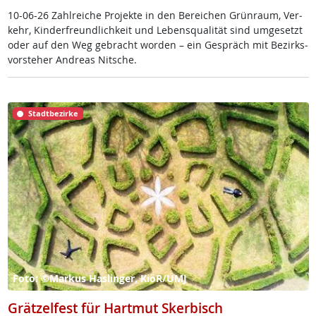
10-06-26 Zahl­rei­che Pro­jek­te in den Be­rei­chen Grün­raum, Ver­
kehr, Kin­der­f­reund­lich­keit und Le­bens­qua­li­tät sind um­ge­setzt
oder auf den Weg ge­bracht wor­den – ein Ge­spräch mit Be­zirks­
vor­ste­her And­reas Nit­sche.
Stadtbezirke
Foto: ©Markus Haslinger, KiöR/UMJ
Grätzelfest für Hartmut Skerbisch