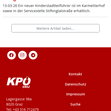
13-03-26 Ein neu­er Kin­der­stadt­teil­füh­rer ist im Kar­me­li­ter­hof
so­wie in der Ser­vice­s­tel­le Stif­ting­tal­stra­ße er­hält­lich.
Weitere Artikel laden...
Kontakt
Datenschutz
Impressum
KPÖ-Steiermark
Lagergasse 98a
Suche
8020 Graz
Tel: +43 316 712479