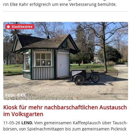
rin El­ke Kahr er­folg­reich um ei­ne Ver­bes­se­rung be­müh­te.
Stadtbezirke
Foto: ©KK
Kiosk für mehr nachbarschaftlichen Austausch
im Volksgarten
11-05-26
LEND.
Vom ge­mein­sa­men Kaf­fee­plausch über Tausch­
bör­sen, von Spiel­nach­mit­ta­gen bis zum ge­mein­sa­men Pick­nick