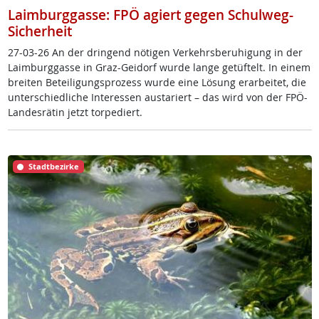
Laimburggasse: FPÖ agiert gegen Schulweg-
Sicherheit
27-03-26 An der drin­gend nö­t­i­gen Ver­kehrs­be­ru­hi­gung in der
Laim­burg­gas­se in Graz-Gei­dorf wur­de lan­ge ge­tüf­telt. In ei­nem
brei­ten Be­tei­li­gung­s­pro­zess wur­de ei­ne Lö­sung er­ar­bei­tet, die
un­ter­schied­li­che In­ter­es­sen au­s­ta­riert – das wird von der FPÖ-
Lan­des­rä­tin jetzt tor­pe­diert.
Stadtbezirke