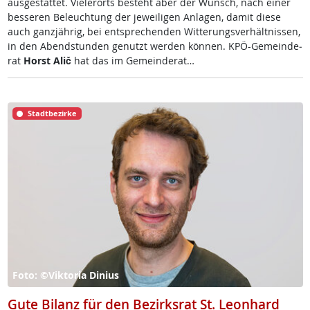
aus­ge­stat­tet. Vie­ler­orts be­steht aber der Wunsch, nach ei­ner
bes­se­ren Be­leuch­tung der je­wei­li­gen An­la­gen, da­mit die­se
auch ganz­jäh­rig, bei ent­sp­re­chen­den Wit­te­rungs­ver­hält­nis­sen,
in den Abend­stun­den ge­nutzt wer­den kön­nen. KPÖ-Ge­mein­de­
rat
Horst Alič
hat das im Ge­mein­de­rat…
Stadtbezirke
Foto: ©Viktoria Dinius
Gute Bilanz für den Bezirksrat St. Leonhard