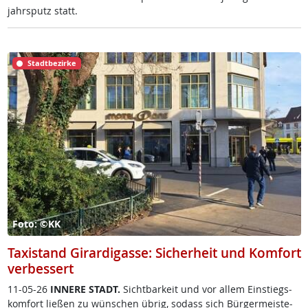
jahrs­putz statt.
Stadtbezirke
Foto: ©KK
Taxistand Girardigasse: Sicherheit und Komfort
verbessert
11-05-26
IN­NE­RE STADT.
Sicht­bar­keit und vor al­lem Ein­s­tiegs­
kom­fort lie­ßen zu wün­schen üb­rig, so­dass sich Bür­ger­meis­te­