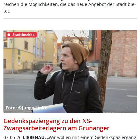
rei­chen die Mög­lich­kei­ten, die das neue An­ge­bot der Stadt bie­
tet.
Stadtbezirke
Foto: ©Junge Linke
Gedenkspaziergang zu den NS-
Zwangsarbeiterlagern am Grünanger
07-05-26
LIE­BENAU.
„Wir wol­len mit ei­nem Ge­denk­spa­zier­gang