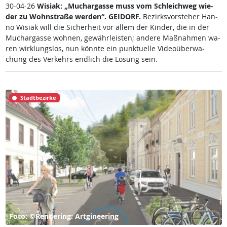
30-04-26
Wi­siak: „Much­ar­gas­se muss vom Sch­leich­weg wie­
der zu Wohn­stra­ße wer­den“.
GEI­DORF.
Be­zirks­vor­ste­her Han­
no Wi­siak will die Si­cher­heit vor al­lem der Kin­der, die in der
Much­ar­gas­se woh­nen, ge­währ­leis­ten; an­de­re Maß­nah­men wa­
ren wir­k­lungs­los, nun könn­te ein punk­tu­el­le Vi­deo­über­wa­
chung des Ver­kehrs end­lich die Lö­sung sein.
Stadtbezirke
Foto: ©Rendering: Artgineering