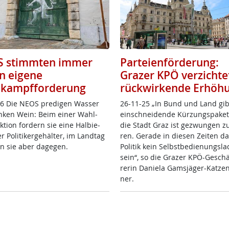
 stimmten immer
Parteienförderung:
n eigene
Grazer KPÖ verzichte
kampfforderung
rückwirkende Erhöh
6 Die NE­OS pre­di­gen Was­ser
26-11-25 „In Bund und Land gib
n­ken Wein: Beim ei­ner Wahl­
ein­schnei­den­de Kür­zungs­pa­ke­
k­ti­on for­dern sie ei­ne Hal­bie­
die Stadt Graz ist ge­zwun­gen z
 Po­li­ti­ker­ge­häl­ter, im Land­tag
ren. Ge­ra­de in die­sen Zei­ten da
n sie aber da­ge­gen.
Po­li­tik kein Selbst­be­di­e­nungs­la
sein“, so die Gra­zer KPÖ-Ge­schä
re­rin Da­nie­la Gams­jä­ger-Kat­zen
ner.