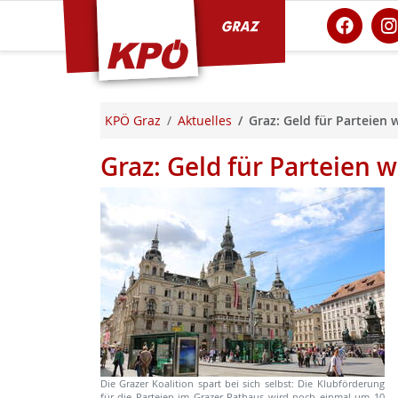
KPÖ Graz
KPÖ Graz
Aktuelles
Graz: Geld für Parteien
Graz: Geld für Parteien 
Die Grazer Koalition spart bei sich selbst: Die Klubförderung
für die Parteien im Grazer Rathaus wird noch einmal um 10