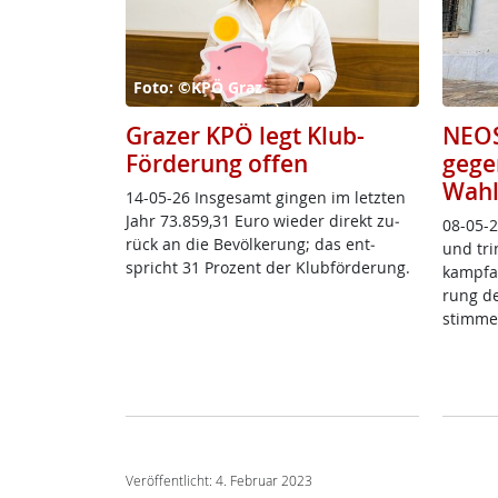
Foto: ©KPÖ Graz
Grazer KPÖ legt Klub-
NEOS
Förderung offen
gege
Wahl
14-05-26 Ins­ge­s­amt gin­gen im letz­ten
Jahr 73.859,31 Eu­ro wie­der di­rekt zu­
08-05-2
rück an die Be­völ­ke­rung; das ent­
und tri
spricht 31 Pro­zent der Klub­för­de­rung.
kamp­f­a
rung der
stim­me
Veröffentlicht: 4. Februar 2023