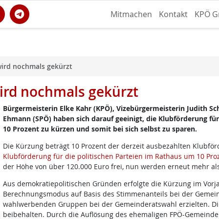
Mitmachen
Kontakt
KPÖ G
 wird nochmals gekürzt
wird nochmals gekürzt
Bürgermeisterin Elke Kahr (KPÖ), Vizebürgermeisterin Judith 
Ehmann (SPÖ) haben sich darauf geeinigt, die Klubförderung fü
10 Prozent zu kürzen und somit bei sich selbst zu sparen.
Die Kürzung beträgt 10 Prozent der derzeit ausbezahlten Klubför
Klubförderung für die politischen Parteien im Rathaus um 10 Pro
der Höhe von über 120.000 Euro frei, nun werden erneut mehr als
Aus demokratiepolitischen Gründen erfolgte die Kürzung im Vorja
Berechnungsmodus auf Basis des Stimmenanteils bei der Gemein
wahlwerbenden Gruppen bei der Gemeinderatswahl erzielten. Die
beibehalten. Durch die Auflösung des ehemaligen FPÖ-Gemeinder