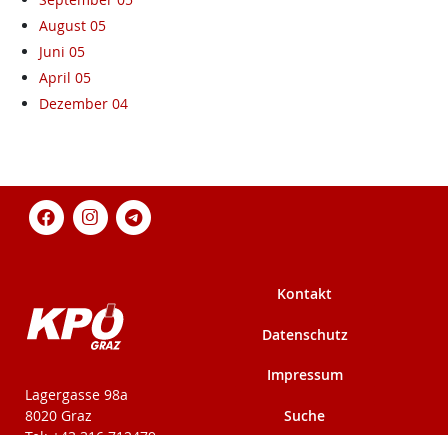
August 05
Juni 05
April 05
Dezember 04
Kontakt
Datenschutz
Impressum
KPÖ-Steiermark
Lagergasse 98a
Suche
8020 Graz
Tel: +43 316 712479