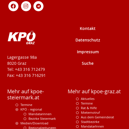
Kontakt
Datenschutz
Impressum
KPÖ-Steiermark
Lagergasse 98a
Suche
8020 Graz
Tel: +43 316 712479
Fax: +43 316 716291
Mehr auf kpoe-
Mehr auf kpoe-graz.at
steiermark.at
Aktuelles
Termine
Termine
Rat & Hilfe
KPÖ - regional
Mieternotruf
Mandatarinnen
Aus dem Gemeinderat
Bezirke Steiermark
Stadtbezirke
Medien/Download
MandatarInnen
Regionalzeitungen