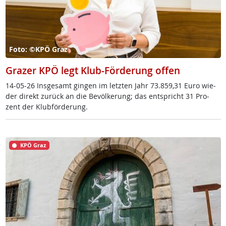
Foto: ©KPÖ Graz
Grazer KPÖ legt Klub-Förderung offen
14-05-26 Ins­ge­s­amt gin­gen im letz­ten Jahr 73.859,31 Eu­ro wie­
der di­rekt zu­rück an die Be­völ­ke­rung; das ent­spricht 31 Pro­
zent der Klub­för­de­rung.
KPÖ Graz