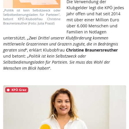
Die Verwendung der
Klubgelder legt die KPÖ jedes
„Politik ist kein Selbstzweck oder
Jahr offen und hat seit 2014
Selbstbedienungsladen für Parteien",
betont KPÖ-Klubobfrau Christine
mit über einer Million Euro
Braunersreuther (Foto: Julia Prassl)
über 6.000 Menschen und
Familien in Notlagen
unterstützt.
„Zwei Drittel unserer Klubförderung kommen
mittlerweile Grazerinnen und Grazern zugute, die in Bedrängnis
geraten sind
“, erklärt Klubobfrau
Christine Braunersreuther
und betont: „
Politik ist kein Selbstzweck oder
Selbstbedienungsladen für Parteien. Sie muss das Wohl der
Menschen im Blick haben
“.
KPÖ Graz