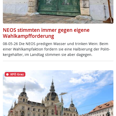
NEOS stimmten immer gegen eigene
Wahlkampfforderung
08-05-26 Die NE­OS pre­di­gen Was­ser und trin­ken Wein: Beim
ei­ner Wahl­kamp­f­ak­ti­on for­dern sie ei­ne Hal­bie­rung der Po­li­ti­
ker­ge­häl­ter, im Land­tag stim­men sie aber da­ge­gen.
KPÖ Graz