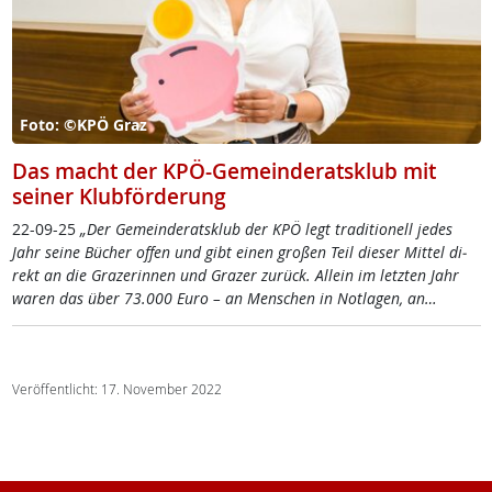
Foto: ©KPÖ Graz
Das macht der KPÖ-Gemeinderatsklub mit
seiner Klubförderung
22-09-25
„Der Ge­mein­de­rats­klub der KPÖ legt tra­di­tio­nell je­des
Jahr sei­ne Bücher of­fen und gibt ei­nen gro­ßen Teil die­ser Mit­tel di­
rekt an die Gra­ze­rin­nen und Gra­zer zu­rück. Al­lein im letz­ten Jahr
wa­ren das über 73.000 Eu­ro – an Men­schen in Not­la­gen, an…
Veröffentlicht: 17. November 2022