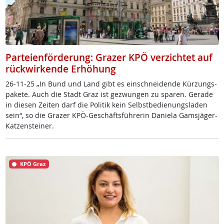
Parteienförderung: Grazer KPÖ verzichtet auf
rückwirkende Erhöhung
26-11-25 „In Bund und Land gibt es ein­schnei­den­de Kür­zungs­
pa­ke­te. Auch die Stadt Graz ist ge­zwun­gen zu spa­ren. Ge­ra­de
in die­sen Zei­ten darf die Po­li­tik kein Selbst­be­di­e­nungs­la­den
sein“, so die Gra­zer KPÖ-Ge­schäfts­füh­re­rin Da­nie­la Gams­jä­ger-
Kat­zen­stei­ner.
KPÖ Graz