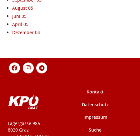
August 05
Juni 05
April 05
Dezember 04
Kontakt
Datenschutz
Impressum
KPÖ-Steiermark
Lagergasse 98a
Suche
8020 Graz
Tel: +43 316 712479