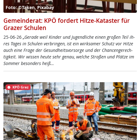
Foto: ©Taken, Pixabay
Gemeinderat: KPÖ fordert Hitze-Kataster für
Grazer Schulen
25-06-26
„Ge­ra­de weil Kin­der und Ju­gend­li­che ei­nen gro­ßen Teil ih­
res Ta­ges in Schu­len ver­brin­gen, ist ein wirk­sa­mer Schutz vor Hit­ze
auch ei­ne Fra­ge der Ge­sund­heits­vor­sor­ge und der Chan­cen­ge­rech­
tig­keit. Wir wis­sen heu­te sehr ge­nau, wel­che Stra­ßen und Plät­ze im
Som­mer be­son­ders heiß…
KPÖ Graz