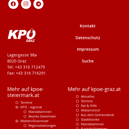
Kontakt
Datenschutz
Impressum
KPÖ-Steiermark
Lagergasse 98a
Suche
8020 Graz
Tel: +43 316 712479
Fax: +43 316 716291
Mehr auf kpoe-
Mehr auf kpoe-graz.at
steiermark.at
Aktuelles
Termine
Termine
Rat & Hilfe
KPÖ - regional
Mieternotruf
Mandatarinnen
Aus dem Gemeinderat
Bezirke Steiermark
Stadtbezirke
Medien/Download
MandatarInnen
Regionalzeitungen
Kontakt/Adressen