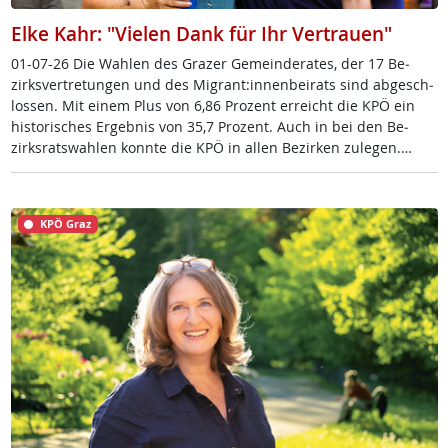
Elke Kahr: "Vielen Dank für Ihr Vertrauen"
01-07-26 Die Wah­len des Gra­zer Ge­mein­de­ra­tes, der 17 Be­
zirks­ver­t­re­tun­gen und des Mi­grant:in­nen­bei­rats sind ab­ge­sch­
los­sen. Mit ei­nem Plus von 6,86 Pro­zent er­reicht die KPÖ ein
his­to­ri­sches Er­geb­nis von 35,7 Pro­zent. Auch in bei den Be­
zirks­rats­wah­len konn­te die KPÖ in al­len Be­zir­ken zu­le­gen.…
KPÖ Graz