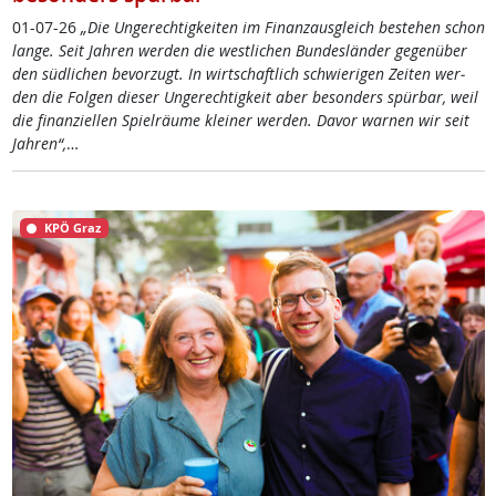
01-07-26
„Die Un­ge­rech­tig­kei­ten im Fi­nanz­aus­g­leich be­ste­hen schon
lan­ge. Seit Jah­ren wer­den die west­li­chen Bun­des­län­der ge­gen­über
den süd­li­chen be­vor­zugt. In wirt­schaft­lich schwie­ri­gen Zei­ten wer­
den die Fol­gen die­ser Un­ge­rech­tig­keit aber be­son­ders spür­bar, weil
die fi­nan­zi­el­len Spiel­räu­me klei­ner wer­den. Da­vor war­nen wir seit
Jah­ren“,
…
KPÖ Graz