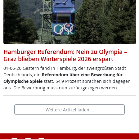
Hamburger Referendum: Nein zu Olympia –
Graz blieben Winterspiele 2026 erspart
01-06-26 Ges­tern fand in Ham­burg, der zweit­größ­ten Stadt
Deut­sch­lands, ein
Re­fe­ren­dum über ei­ne Be­wer­bung für
Olym­pi­sche Spie­le
statt. 54,9 Pro­zent spra­chen sich da­ge­gen
aus. Die Be­wer­bung muss nun zu­rück­ge­zo­gen wer­den.
Weitere Artikel laden...