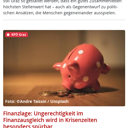
soll Graz so ge­stal­tet wer­den, dass ein gu­tes Zu­sam­men­le­ben
höchs­ten Stel­len­wert hat – auch als Ge­gen­ent­wurf zu po­li­ti­
schen An­sät­zen, die Men­schen ge­gen­ein­an­der aus­spie­len.
KPÖ Graz
Foto: ©Andre Taissin / Unsplash
Finanzlage: Ungerechtigkeit im
Finanzausgleich wird in Krisenzeiten
besonders spürbar