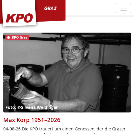
KPÖ Graz
KPÖ Graz
Foto: ©Silvana Weidinger
Max Korp 1951–2026
04-08-26 Die KPÖ trau­ert um ei­nen Ge­nos­sen, der die Gra­zer