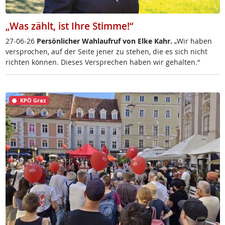
„Was zählt, ist Ihre Stimme!“
27-06-26
Per­sön­li­cher Wahl­auf­ruf von El­ke Kahr.
„Wir ha­ben
ver­spro­chen, auf der Sei­te je­ner zu ste­hen, die es sich nicht
rich­ten kön­nen. Die­ses Ver­sp­re­chen ha­ben wir ge­hal­ten.“
KPÖ Graz