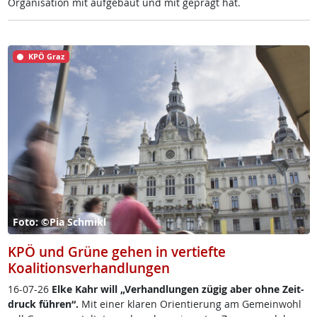
Or­ga­ni­sa­ti­on mit auf­ge­baut und mit ge­prägt hat.
KPÖ Graz
Foto: ©Pia Schmikl
KPÖ und Grüne gehen in vertiefte
Koalitionsverhandlungen
16-07-26
El­ke Kahr will „Ver­hand­lun­gen zü­g­ig aber oh­ne Zeit­
druck füh­r­en“.
Mit ei­ner kla­ren Ori­en­tie­rung am Ge­mein­wohl