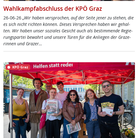
Wahlkampfabschluss der KPÖ Graz
26-06-26
„Wir ha­ben ver­spro­chen, auf der Sei­te je­ner zu ste­hen, die
es sich nicht rich­ten kön­nen. Die­ses Ver­sp­re­chen ha­ben wir ge­hal­
ten. Wir ha­ben un­ser so­zia­les Ge­sicht auch als be­stim­men­de Re­gie­
rung­s­par­tei be­wahrt und un­se­re Tü­ren für die An­lie­gen der Gra­ze­
rin­nen und Gra­zer…
KPÖ Graz