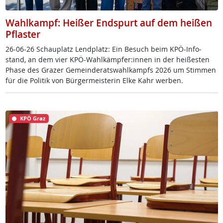
Wahlkampf: Heißer Endspurt auf dem heißen
Pflaster
26-06-26 Schau­platz Lend­platz: Ein Be­such beim KPÖ-In­fo­
stand, an dem vier KPÖ-Wahl­kämp­fer:in­nen in der hei­ßes­ten
Pha­se des Gra­zer Ge­mein­de­rats­wahl­kampfs 2026 um Stim­men
für die Po­li­tik von Bür­ger­meis­te­rin El­ke Kahr wer­ben.
KPÖ Graz