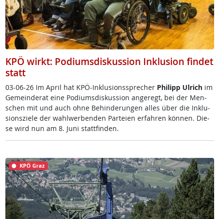
KPÖ wirkt: Podiumsdiskussion Inklusion findet
statt
03-06-26 Im April ha­t K­PÖ-In­k­lu­si­ons­sp­re­cher
Phi­l­ipp Ul­rich
im
Ge­mein­de­rat ei­ne Po­di­ums­dis­kus­si­on an­ge­regt, bei der Men­
schen mit und auch oh­ne Be­hin­de­run­gen al­les über die In­k­lu­
si­ons­zie­le der wahl­wer­ben­den Par­tei­en er­fah­ren kön­nen. Die­
se wird nun am 8. Ju­ni statt­fin­den.
KPÖ Graz