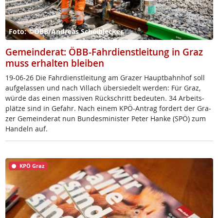
Foto: ©ÖBB/Andreas Scheiblecker
Gemeinderat: ÖBB-Fahrdienstleitung in Graz
muss erhalten bleiben
19-06-26 Die Fahr­di­enst­lei­tung am Gra­zer Haupt­bahn­hof soll
auf­ge­las­sen und nach Vil­lach über­sie­delt wer­den: Für Graz,
wür­de das ei­nen mas­si­ven Rück­schritt be­deu­ten. 34 Ar­beits­
plät­ze sind in Ge­fahr. Nach ei­nem KPÖ-An­trag for­dert der Gra­
zer Ge­mein­de­rat nun Bun­des­mi­nis­ter Pe­ter Han­ke (SPÖ) zum
Han­deln auf.
KPÖ Graz