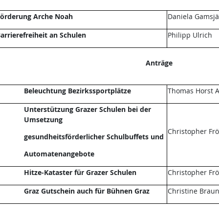
örderung Arche Noah
Daniela Gamsjä
arrierefreiheit an Schulen
Philipp Ulrich
Anträge
Beleuchtung Bezirkssportplätze
Thomas Horst A
Unterstützung Grazer Schulen bei der
Umsetzung
Christopher Fr
gesundheitsförderlicher Schulbuffets und
Automatenangebote
Hitze-Kataster für Grazer Schulen
Christopher Fr
Graz Gutschein auch für Bühnen Graz
Christine Brau