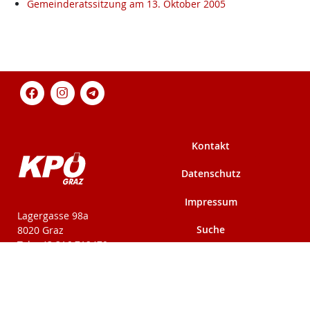
Gemeinderatssitzung am 13. Oktober 2005
Kontakt
Datenschutz
Impressum
KPÖ-Steiermark
Lagergasse 98a
Suche
8020 Graz
Tel: +43 316 712479
Fax: +43 316 716291
Mehr auf kpoe-
Mehr auf kpoe-graz.at