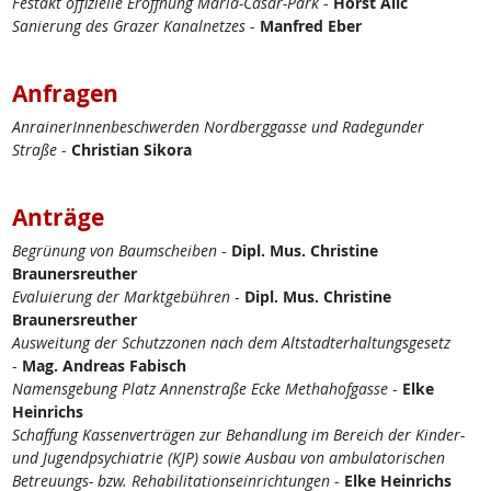
Festakt offizielle Eröffnung Maria-Cäsar-Park
-
Horst Alic
Sanierung des Grazer Kanalnetzes
-
Manfred Eber
Anfragen
AnrainerInnenbeschwerden Nordberggasse und Radegunder
Straße
-
Christian Sikora
Anträge
Begrünung von Baumscheiben
-
Dipl. Mus. Christine
Braunersreuther
Evaluierung der Marktgebühren
-
Dipl. Mus. Christine
Braunersreuther
Ausweitung der Schutzzonen nach dem Altstadterhaltungsgesetz
-
Mag. Andreas Fabisch
Namensgebung Platz Annenstraße Ecke Methahofgasse
-
Elke
Heinrichs
Schaffung Kassenverträgen zur Behandlung im Bereich der Kinder-
und Jugendpsychiatrie (KJP) sowie Ausbau von ambulatorischen
Betreuungs- bzw. Rehabilitationseinrichtungen
-
Elke Heinrichs