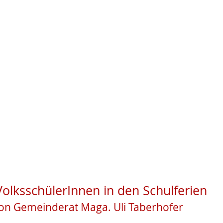
änden nicht barrierefreie Inhalte!
lksschülerInnen in den Schulferien
 Gemeinderat Maga. Uli Taberhofer