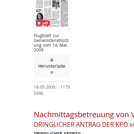
pdf
Flugblatt zur
Gemeinderatssitz
ung vom 14. Mai
2009

Herunterlade
Achtung: Diese Datei enthält unter Umst
n
18.05.2009,
1179
539K
Nachmittagsbetreuung von Vo
DRINGLICHER ANTRAG DER KPÖ von
DRINGLICHER ANTRAG