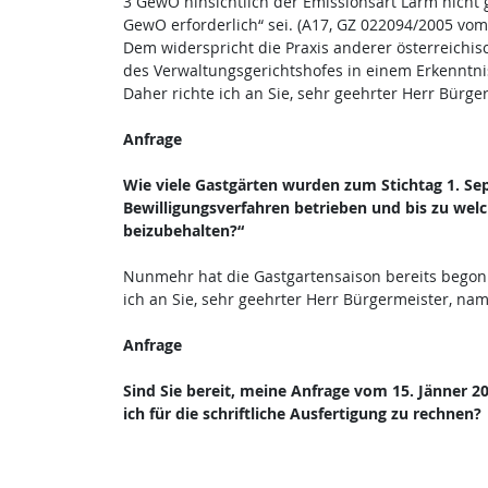
3 GewO hinsichtlich der Emissionsart Lärm nicht 
GewO erforderlich“ sei. (A17, GZ 022094/2005 vom 
Dem widerspricht die Praxis anderer österreich
des Verwaltungsgerichtshofes in einem Erkenntnis
Daher richte ich an Sie, sehr geehrter Herr Bür
Anfrage
Wie viele Gastgärten wurden zum Stichtag 1. Se
Bewilligungsverfahren betrieben und bis zu wel
beizubehalten?“
Nunmehr hat die Gastgartensaison bereits begon
ich an Sie, sehr geehrter Herr Bürgermeister, n
Anfrage
Sind Sie bereit, meine Anfrage vom 15. Jänner 2
ich für die schriftliche Ausfertigung zu rechnen?