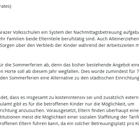
ates)
 Grazer Volksschulen ein System der Nachmittagsbetreuung aufgeba
 Familien beide Elternteile berufstätig sind. Auch Alleinerziehe
 Sorgen über den Verbleib der Kinder während der Arbeitszeiten 
 für die Sommerferien ab, denn das bisher bestehende Angebot ein
 Horte soll ab diesem Jahr wegfallen. Dies würde zumindest für 7
 den Sommerferien eine Alternative zu den städtischen Einrichtun
et, dass es insgesamt zu kostenintensiv sei und zusätzlich extern
ulamt gibt es für die betroffenen Kinder nur die Möglichkeit, um
ichtung anzusuchen. Vorausgesetzt, Eltern finden überhaupt ein
stitutionen meist die Möglichkeit einer sozialen Staffelung der Tarif
roffenen Eltern führen kann, da ein solcher Betreuungsplatz pro 