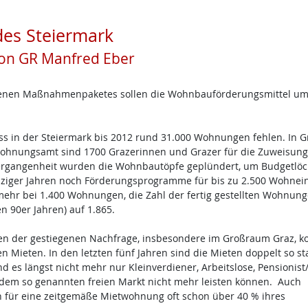
es Steiermark
n GR Manfred Eber
ossenen Maßnahmenpaketes sollen die Wohnbauförderungsmittel u
dass in der Steiermark bis 2012 rund 31.000 Wohnungen fehlen. In G
Wohnungsamt sind 1700 Grazerinnen und Grazer für die Zuweisung
Vergangenheit wurden die Wohnbautöpfe geplündert, um Budgetlöc
unziger Jahren noch Förderungsprogramme für bis zu 2.500 Wohnei
unmehr bei 1.400 Wohnungen, die Zahl der fertig gestellten Wohnun
n 90er Jahren) auf 1.865.
en der gestiegenen Nachfrage, insbesondere im Großraum Graz, 
 Mieten. In den letzten fünf Jahren sind die Mieten doppelt so st
ind es längst nicht mehr nur Kleinverdiener, Arbeitslose, Pensionist
f dem so genannten freien Markt nicht mehr leisten können. Auch
 für eine zeitgemäße Mietwohnung oft schon über 40 % ihres