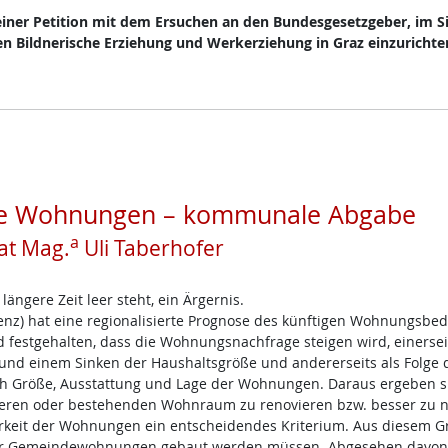
einer Petition mit dem Ersuchen an den Bundesgesetzgeber, im S
n Bildnerische Erziehung und Werkerziehung in Graz einzurichte
ende Wohnungen – kommunale Abgabe
a
at Mag.
Uli Taberhofer
ängere Zeit leer steht, ein Ärgernis.
z) hat eine regionalisierte Prognose des künftigen Wohnungsbeda
rd festgehalten, dass die Wohnungsnachfrage steigen wird, einersei
und einem Sinken der Haushaltsgröße und andererseits als Folge 
h Größe, Ausstattung und Lage der Wohnungen. Daraus ergeben s
eren oder bestehenden Wohnraum zu renovieren bzw. besser zu n
tbarkeit der Wohnungen ein entscheidendes Kriterium. Aus diesem 
 mehr Gemeindewohnungen gebaut werden müssen. Abgesehen davon