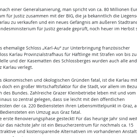
 nach einer Generalsanierung, man spricht von ca. 80 Millionen Eu
 für Justiz zusammen mit der BIG, die ja bekanntlich die Liegens
e Karlau zu verkaufen und ein neues Gefängnis am äußeren Stadtran
ndesministerium für Justiz gerade geprüft, noch heuer im Herbst s
s ehemalige Schloss „Karl-Au“ zur Unterbringung französischer
ss Karlau Provinzialstrafhaus für Häftlinge mit Strafen von bis zu
adelle und der Kasematten des Schlossberges wurden auch alle an
z Karlau verlegt.
s ökonomischen und ökologischen Gründen fatal, ist die Karlau mi
doch ein großer Wirtschaftsfaktor für die Stadt, vor allem im Bezu
des Bundes. Zahlreiche Grazer Kleinbetriebe leben mit und vom
inaus so zentral gelegen, dass sie leicht mit den öffentlichen
eisten der ca. 220 Bediensteten ihren Lebensmittelpunkt in Graz, 
 Bediensteten ein Umzug aus Graz fatal.
ie erste Renovierungsphase gesteckt! Für das heurige Jahr sind wei
für das nächste Jahr ist ein Besucherzentrum für nochmals ca. 15
 attraktive und kostensparende Alternativen im vorhandenen Anstalt