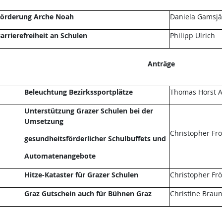
örderung Arche Noah
Daniela Gamsjä
arrierefreiheit an Schulen
Philipp Ulrich
Anträge
Beleuchtung Bezirkssportplätze
Thomas Horst A
Unterstützung Grazer Schulen bei der
Umsetzung
Christopher Fr
gesundheitsförderlicher Schulbuffets und
Automatenangebote
Hitze-Kataster für Grazer Schulen
Christopher Fr
Graz Gutschein auch für Bühnen Graz
Christine Brau