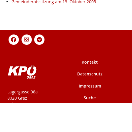
Gemeinderatssitzung am 13. Oktober 2005
Kontakt
Datenschutz
Impressum
KPÖ-Steiermark
Lagergasse 98a
Suche
8020 Graz
Tel: +43 316 712479
Fax: +43 316 716291
Mehr auf kpoe-
Mehr auf kpoe-graz.at