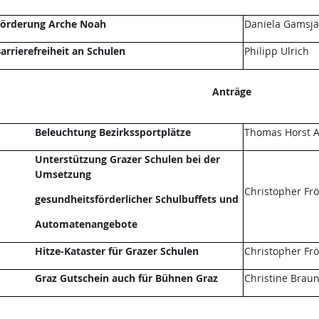
örderung Arche Noah
Daniela Gamsjä
arrierefreiheit an Schulen
Philipp Ulrich
Anträge
Beleuchtung Bezirkssportplätze
Thomas Horst A
Unterstützung Grazer Schulen bei der
Umsetzung
Christopher Fr
gesundheitsförderlicher Schulbuffets und
Automatenangebote
Hitze-Kataster für Grazer Schulen
Christopher Fr
Graz Gutschein auch für Bühnen Graz
Christine Brau