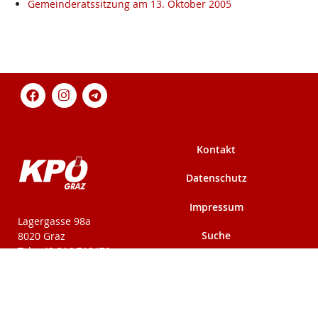
Gemeinderatssitzung am 13. Oktober 2005
Kontakt
Datenschutz
Impressum
KPÖ-Steiermark
Lagergasse 98a
Suche
8020 Graz
Tel: +43 316 712479
Fax: +43 316 716291
Mehr auf kpoe-
Mehr auf kpoe-graz.at