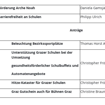
örderung Arche Noah
Daniela Gamsjä
arrierefreiheit an Schulen
Philipp Ulrich
Anträge
Beleuchtung Bezirkssportplätze
Thomas Horst A
Unterstützung Grazer Schulen bei der
Umsetzung
Christopher Fr
gesundheitsförderlicher Schulbuffets und
Automatenangebote
Hitze-Kataster für Grazer Schulen
Christopher Fr
Graz Gutschein auch für Bühnen Graz
Christine Brau