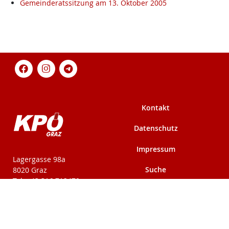
Gemeinderatssitzung am 13. Oktober 2005
Kontakt
Datenschutz
Impressum
KPÖ-Steiermark
Lagergasse 98a
Suche
8020 Graz
Tel: +43 316 712479
Fax: +43 316 716291
Mehr auf kpoe-
Mehr auf kpoe-graz.at