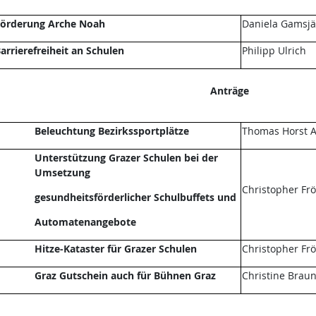
örderung Arche Noah
Daniela Gamsjä
arrierefreiheit an Schulen
Philipp Ulrich
Anträge
Beleuchtung Bezirkssportplätze
Thomas Horst A
Unterstützung Grazer Schulen bei der
Umsetzung
Christopher Fr
gesundheitsförderlicher Schulbuffets und
Automatenangebote
Hitze-Kataster für Grazer Schulen
Christopher Fr
Graz Gutschein auch für Bühnen Graz
Christine Brau