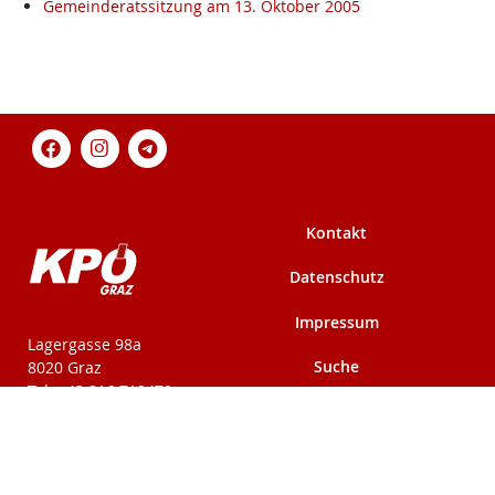
Gemeinderatssitzung am 13. Oktober 2005
Kontakt
Datenschutz
Impressum
KPÖ-Steiermark
Lagergasse 98a
Suche
8020 Graz
Tel: +43 316 712479
Fax: +43 316 716291
Mehr auf kpoe-
Mehr auf kpoe-graz.at